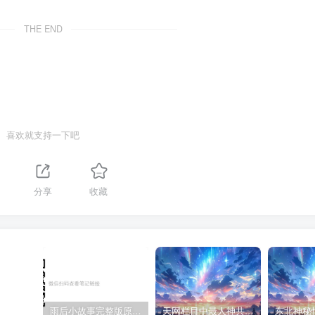
THE END
喜欢就支持一下吧
1
分享
收藏
雨后小故事完整版原片动态图（图+文字解说版）
天网栏目中最人神共愤的一期《消失的夫妻》