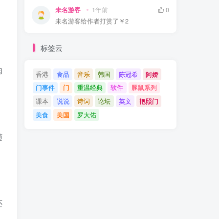
未名游客
1年前
0
未名游客
给作者打赏了
￥2
标签云
肉
香港
食品
音乐
韩国
陈冠希
阿娇
门事件
门
重温经典
软件
豚鼠系列
课本
说说
诗词
论坛
英文
艳照门
美食
美国
罗大佑
随
还