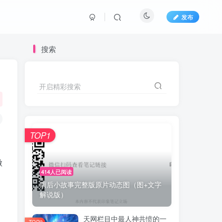
发布
搜索
开启精彩搜索
TOP1
做
414人已阅读
雨后小故事完整版原片动态图（图+文字
解说版）
天网栏目中最人神共愤的一
TOP2