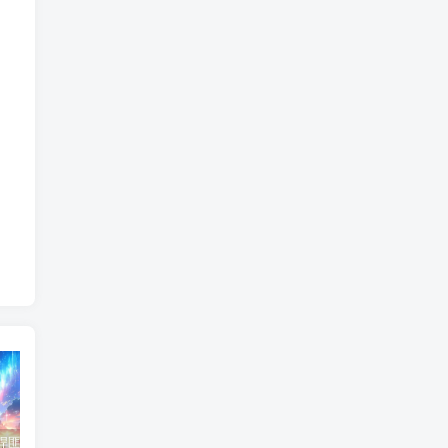
东北神秘悍匪“呼兰大侠”，名留江湖，从此消失人间！
鄂州幸福一家人事件139张图
陈冠希事件完整照片网盘百度云种子下载 陈冠希艳照门1300张图片全集 陈冠希艳照门全部图片观看