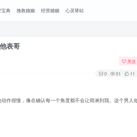
爱宝典
挽救婚姻
经营婚姻
心灵驿站
他表哥
关注
0
51
11
动作很慢，像在确认每一个角度都不会让雨淋到我。这个男人
。