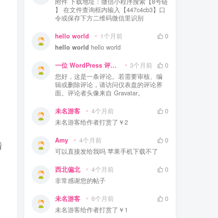
附件 下载地址：微信小程序搜索【8号链
】 在文件查询框内输入【447c4cb3】口
令或保存下方二维码微信里识别
hello world
1个月前
0
hello world
hello world
一位 WordPress 评论者
3个月前
0
您好，这是一条评论。若需要审核、编
辑或删除评论，请访问仪表盘的评论界
面。评论者头像来自 Gravatar。
未名游客
4个月前
0
未名游客
给作者打赏了
￥2
Amy
4个月前
0
看
可以直接发给我吗 苹果手机下载不了
西北偏北
4个月前
0
非常感谢您的帖子
未名游客
6个月前
0
未名游客
给作者打赏了
￥1