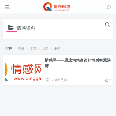
情感资料
排序
更新
浏览
点赞
评论
情感网——愿成为您身边的情感智慧港
湾
3个月前
7