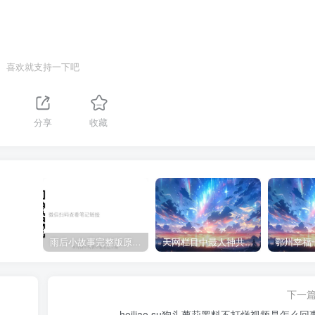
喜欢就支持一下吧
分享
收藏
雨后小故事完整版原片动态图（图+文字解说版）
天网栏目中最人神共愤的一期《消失的夫妻》
下一
heiliao.su狗头萝莉黑料不打烊视频是怎么回