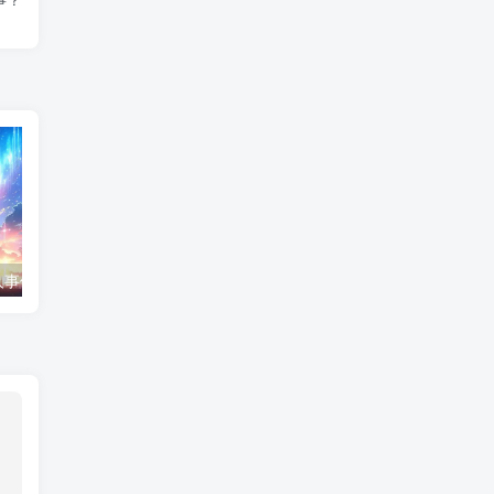
事件139张图
陈冠希事件完整照片网盘百度云种子下载 陈冠希艳照门1300张图片全集 陈冠希艳照门全部图片观看