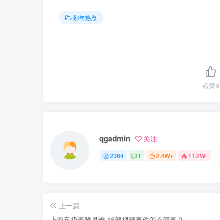
那年热点
点赞
6
qgadmin
关注
2364
1
2.4W+
11.2W+
上一篇
上海车模李雅是谁 15部视频事件怎么回事？