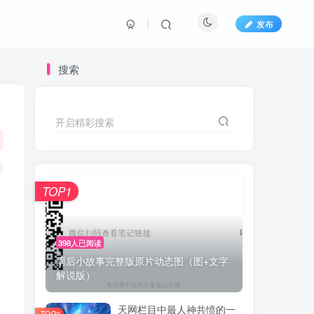
发布
搜索
开启精彩搜索
TOP1
398人已阅读
雨后小故事完整版原片动态图（图+文字
解说版）
天网栏目中最人神共愤的一
TOP2