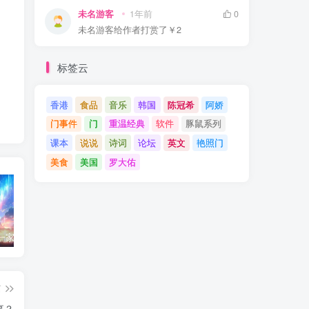
未名游客
1年前
0
未名游客
给作者打赏了
￥2
标签云
香港
食品
音乐
韩国
陈冠希
阿娇
门事件
门
重温经典
软件
豚鼠系列
课本
说说
诗词
论坛
英文
艳照门
美食
美国
罗大佑
鄂州幸福一家人事件139张图
陈冠希事件完整照片网盘百度云种子下载 陈冠希艳照门1300张图片全集 陈冠希艳照门全部图片观看
温兆伦最好听的十首歌(温兆伦经典MV合集)
篇
事？