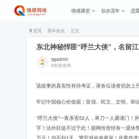
情感课堂
似水流年
恋
首页
那年热点
正文
东北神秘悍匪“呼兰大侠”，名留
qgadmin
2年前发布
该故事的真实性有待考证，请各位读者切勿上
牢记中国核心价值观：富强、民主、文明、和
“呼兰大侠”一夜杀害52人，单刀一人屠满门！
字！法外狂徒不过于此！据网传曾经有一退休警
万元！但不到1天，警官就命丧黄泉！此案件变