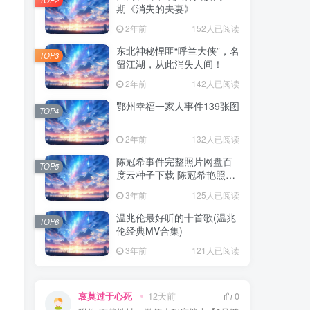
期《消失的夫妻》
2年前
152人已阅读
东北神秘悍匪“呼兰大侠”，名
TOP3
留江湖，从此消失人间！
2年前
142人已阅读
鄂州幸福一家人事件139张图
TOP4
2年前
132人已阅读
陈冠希事件完整照片网盘百
TOP5
度云种子下载 陈冠希艳照门
1300张图片全集 陈冠希艳照
3年前
125人已阅读
门全部图片观看
温兆伦最好听的十首歌(温兆
TOP6
伦经典MV合集)
3年前
121人已阅读
哀莫过于心死
12天前
0