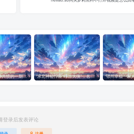
天网栏目中最人神共愤的一期《消失的夫妻》
东北神秘悍匪“呼兰大侠”，名留江湖，从此消失人间！
鄂州幸福一家人
请登录后发表评论
登录
注册