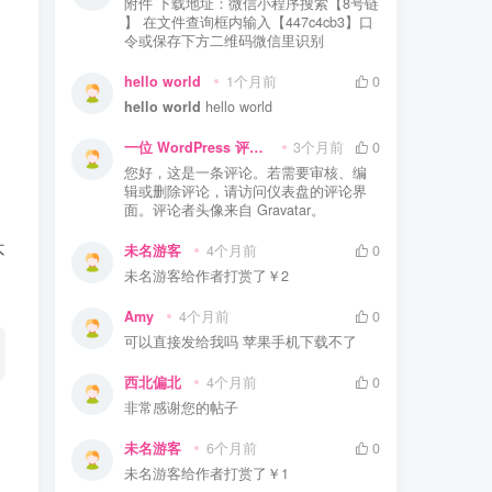
附件 下载地址：微信小程序搜索【8号链
】 在文件查询框内输入【447c4cb3】口
令或保存下方二维码微信里识别
hello world
1个月前
0
hello world
hello world
一位 WordPress 评论者
3个月前
0
您好，这是一条评论。若需要审核、编
辑或删除评论，请访问仪表盘的评论界
面。评论者头像来自 Gravatar。
不
未名游客
4个月前
0
未名游客
给作者打赏了
￥2
Amy
4个月前
0
可以直接发给我吗 苹果手机下载不了
西北偏北
4个月前
0
非常感谢您的帖子
未名游客
6个月前
0
未名游客
给作者打赏了
￥1