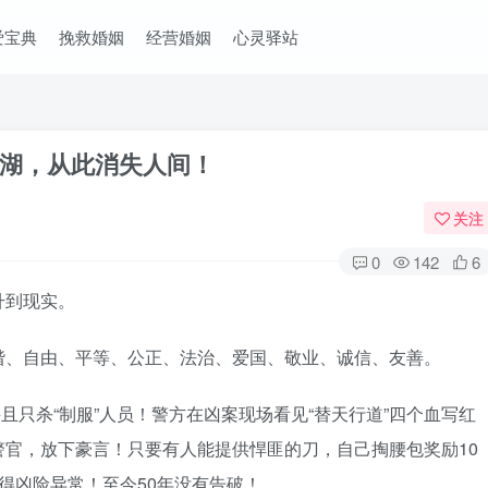
爱宝典
挽救婚姻
经营婚姻
心灵驿站
江湖，从此消失人间！
关注
0
142
6
升到现实。
谐、自由、平等、公正、法治、爱国、敬业、诚信、友善。
并且只杀“制服”人员！警方在凶案现场看见“替天行道”四个血写红
官，放下豪言！只要有人能提供悍匪的刀，自己掏腰包奖励10
得凶险异常！至今50年没有告破！