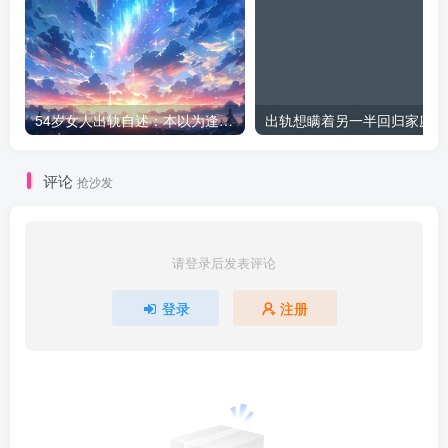
54岁女人出轨自述：本以为逢场作戏
出
评论
抢沙发
请登录后发表评论
登录
注册