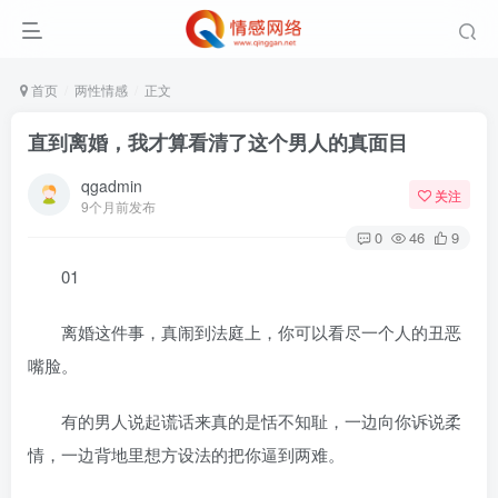
首页
两性情感
正文
直到离婚，我才算看清了这个男人的真面目
qgadmin
关注
9个月前发布
0
46
9
01
离婚这件事，真闹到法庭上，你可以看尽一个人的丑恶
嘴脸。
有的男人说起谎话来真的是恬不知耻，一边向你诉说柔
情，一边背地里想方设法的把你逼到两难。