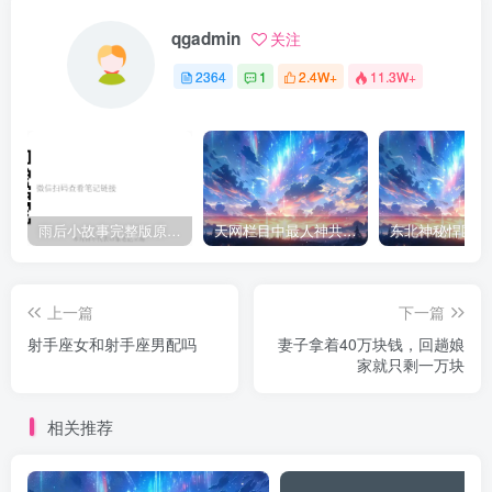
qgadmin
关注
2364
1
2.4W+
11.3W+
雨后小故事完整版原片动态图（图+文字解说版）
天网栏目中最人神共愤的一期《消失的夫妻》
上一篇
下一篇
射手座女和射手座男配吗
妻子拿着40万块钱，回趟娘
家就只剩一万块
相关推荐