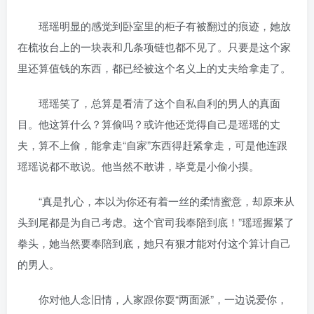
瑶瑶明显的感觉到卧室里的柜子有被翻过的痕迹，她放
在梳妆台上的一块表和几条项链也都不见了。只要是这个家
里还算值钱的东西，都已经被这个名义上的丈夫给拿走了。
瑶瑶笑了，总算是看清了这个自私自利的男人的真面
目。他这算什么？算偷吗？或许他还觉得自己是瑶瑶的丈
夫，算不上偷，能拿走“自家”东西得赶紧拿走，可是他连跟
瑶瑶说都不敢说。他当然不敢讲，毕竟是小偷小摸。
“真是扎心，本以为你还有着一丝的柔情蜜意，却原来从
头到尾都是为自己考虑。这个官司我奉陪到底！”瑶瑶握紧了
拳头，她当然要奉陪到底，她只有狠才能对付这个算计自己
的男人。
你对他人念旧情，人家跟你耍“两面派”，一边说爱你，