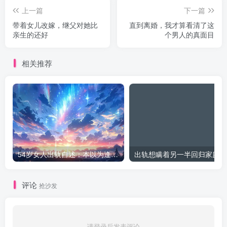
上一篇
下一篇
带着女儿改嫁，继父对她比
直到离婚，我才算看清了这
亲生的还好
个男人的真面目
相关推荐
54岁女人出轨自述：本以为逢场作戏
出
评论
抢沙发
请登录后发表评论