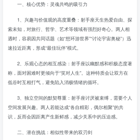
一、核心优势：灵魂共鸣的吸引力
1、兴趣与价值观的高度重叠：射手座天生热爱自由、探
索未知，对旅行、哲学、艺术等领域有强烈好奇心。两人相
遇时，容易因共同话题（如“想环游世界”“讨论宇宙奥秘”）迅
速拉近距离，形成“最佳玩伴”模式。
2、乐观心态的相互感染：射手座以幽默感和积极态度著
称，面对困难时更倾向于“笑对人生”。这种特质会让双方在
低谷时互相打气，避免陷入消极情绪的循环。
3、独立空间的默契尊重：射手座讨厌被束缚，需要个人
空间发展兴趣。两人若能达成“各自精彩，偶尔相聚”的共
识，反而会因距离产生新鲜感，减少关系中的压迫感。
二、潜在挑战：相似性带来的双刃剑