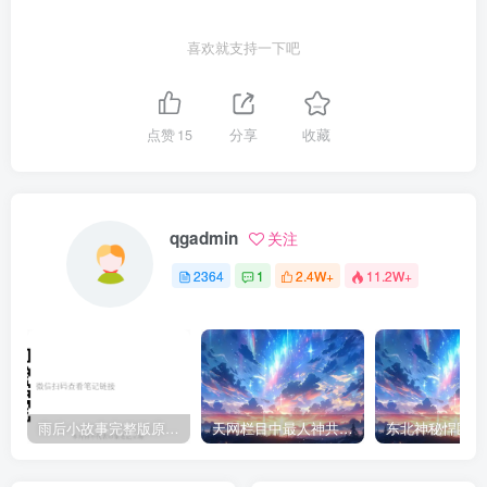
喜欢就支持一下吧
点赞
15
分享
收藏
qgadmin
关注
2364
1
2.4W+
11.2W+
雨后小故事完整版原片动态图（图+文字解说版）
天网栏目中最人神共愤的一期《消失的夫妻》