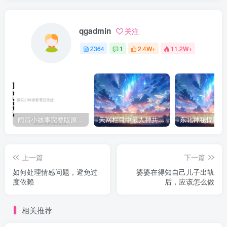
qgadmin
关注
2364
1
2.4W+
11.2W+
雨后小故事完整版原片动态图（图+文字解说版）
天网栏目中最人神共愤的一期《消失的夫妻》
上一篇
下一篇
如何处理情感问题，避免过
婆婆在得知自己儿子出轨
度依赖
后，应该怎么做
相关推荐