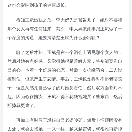
这也会影响到孩子的健康成长。
得知王斌出轨之后，李大妈先是警告儿子，绝对不要和
那个女人再有任何往来。其次，李大妈就此事跟王斌做了一
个深度的沟通，她要搞清楚王斌为什么会出轨？
聊了之后才知，王斌是在一个酒会上遇见那个女人的，
然后对她有点好感，又觉得她很是善解人意，特别能宽慰自
己的心。本着一个好感的心态，然后一次机缘巧合，二人没
控制住，也就产生了恋情。事后，王斌也觉得对不起老婆孩
子，但是又感觉自己做了的对她负责任，然后双方面都对不
起。因为心存愧疚，王斌不得不花钱给她买了些东西，然后
断掉就更难了。
再加上有时候王斌跟自己老婆吵架，然后心情烦躁没有
去处，就会去找她。一来一往，越来越密切，就很难再断掉