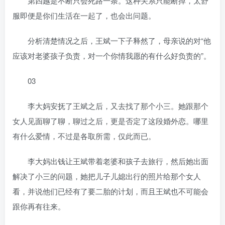
第四越是不断只会死路一条。这种关系只能断掉，太舒
服即便是你们生活在一起了，也会出问题。
分析清楚情况之后，王斌一下子释然了，母亲说的对“他
应该对老婆孩子负责，对一个你情我愿的有什么好负责的”。
03
李大妈安抚了王斌之后，又去找了那个小三。她跟那个
女人见面聊了聊，聊过之后，更是否定了这段婚外恋。哪里
有什么爱情，不过是各取所需，仅此而已。
李大妈出钱让王斌带着老婆和孩子去旅行，然后她出面
解决了小三的问题，她把儿子儿媳出行的照片给那个女人
看，并说他们已经有了要二胎的计划，而且王斌也不可能会
跟你再有往来。