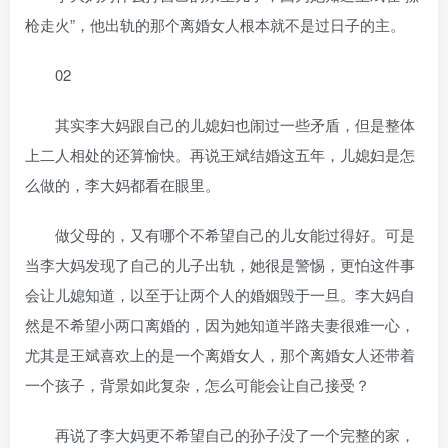
枪走火”，他出轨的那个离婚女人根本就不是过日子的主。
02
其实李大妈跟自己的儿媳妇也闹过一些矛盾，但是整体
上二人相处的还算愉快。再说王斌结婚这五年，儿媳妇是怎
么做的，李大妈都看在眼里。
做父母的，又有哪个不希望自己的儿女能过得好。可是
当李大妈发现了自己的儿子出轨，她很是警惕，更怕这件事
会让儿媳知道，以至于让两个人的婚姻毁于一旦。李大妈自
然是不希望小两口离婚的，因为她知道半路夫妻很难一心，
尤其是王斌喜欢上的是一个离婚女人，那个离婚女人还带着
一个孩子，背景如此复杂，怎么可能会让自己接受？
再说了李大妈更不希望自己的孙子没了一个完整的家，