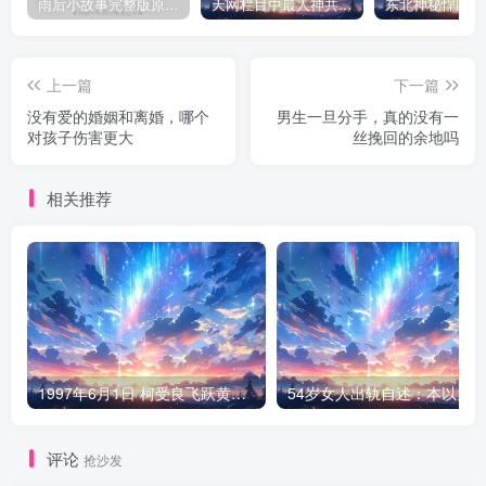
雨后小故事完整版原片动态图（图+文字解说版）
天网栏目中最人神共愤的一期《消失的夫妻》
上一篇
下一篇
没有爱的婚姻和离婚，哪个
男生一旦分手，真的没有一
对孩子伤害更大
丝挽回的余地吗
相关推荐
1997年6月1日 柯受良飞跃黄河现场
评论
抢沙发