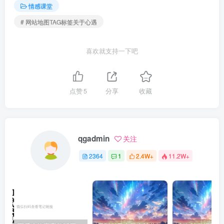
情感课堂
# 网站地图TAG标签关于心遇
喜欢就支持一下吧
点赞
5
分享
收藏
qgadmin
关注
2364
1
2.4W+
11.2W+