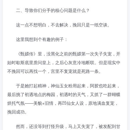
二、导致你们分手的核心问题是什么？
这一点不想明白，不去解决，挽回只是一纸空谈。
这里我想到个有趣的例子：
《甄嬛传》里，没黑化之前的甄嬛第一次失子失宠，开
始时歇斯底里质问皇上，之后心灰意冷地断联。但是现实中
不挽回可以再找一个，宫里不复宠就是死路一条。
于是她打起精神，神仙玉女粉用起来，阿胶也吃起来，
最后挑了初遇地点的梅园，初遇时的天气，又抓了一群蝴蝶
烘托气氛——美貌+旧情，再凹仙女人设，原地满血复宠，
挽回成功。
然而，还没等到打怪升级，马上又失宠了，被发配到甘