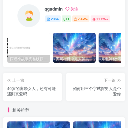
qgadmin
关注
2364
1
2.4W+
11.2W+
雨后小故事完整版原片动态图（图+文字解说版）
天网栏目中最人神共愤的一期《消失的夫妻》
上一篇
下一篇
40岁的离婚女人，还有可能
如何用三个字试探男人是否
遇到真爱吗
爱你
相关推荐