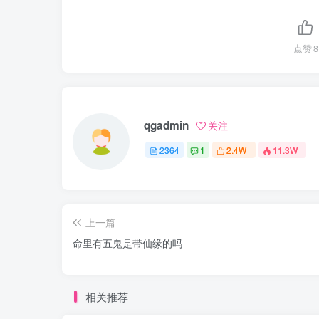
点赞
8
qgadmin
关注
2364
1
2.4W+
11.3W+
上一篇
命里有五鬼是带仙缘的吗
相关推荐