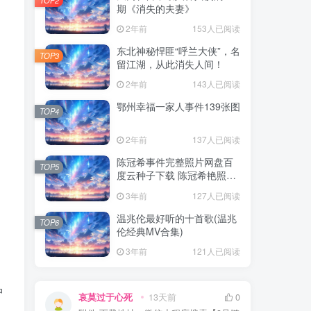
期《消失的夫妻》
2年前
153人已阅读
东北神秘悍匪“呼兰大侠”，名
TOP3
留江湖，从此消失人间！
2年前
143人已阅读
鄂州幸福一家人事件139张图
TOP4
2年前
137人已阅读
陈冠希事件完整照片网盘百
TOP5
度云种子下载 陈冠希艳照门
1300张图片全集 陈冠希艳照
3年前
127人已阅读
门全部图片观看
温兆伦最好听的十首歌(温兆
TOP6
伦经典MV合集)
3年前
121人已阅读
中
哀莫过于心死
13天前
0