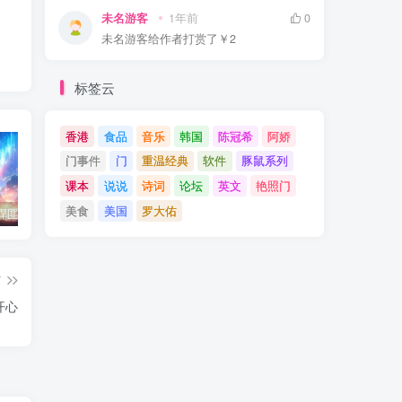
未名游客
1年前
0
未名游客
给作者打赏了
￥2
标签云
香港
食品
音乐
韩国
陈冠希
阿娇
门事件
门
重温经典
软件
豚鼠系列
课本
说说
诗词
论坛
英文
艳照门
美食
美国
罗大佑
东北神秘悍匪“呼兰大侠”，名留江湖，从此消失人间！
鄂州幸福一家人事件139张图
陈冠希事件完整照片网盘百度云种子下载 陈冠希艳照门1300张图片全集 陈冠希艳照门全部图片观看
篇
开心