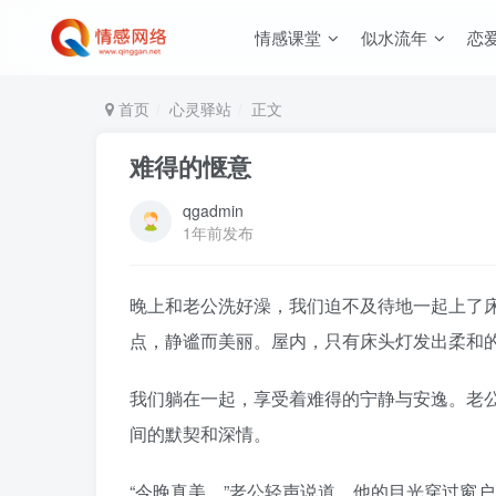
情感课堂
似水流年
恋
首页
心灵驿站
正文
难得的惬意
qgadmin
1年前发布
晚上和老公洗好澡，我们迫不及待地一起上了床
点，静谧而美丽。屋内，只有床头灯发出柔和
我们躺在一起，享受着难得的宁静与安逸。老
间的默契和深情。
“今晚真美。”老公轻声说道，他的目光穿过窗