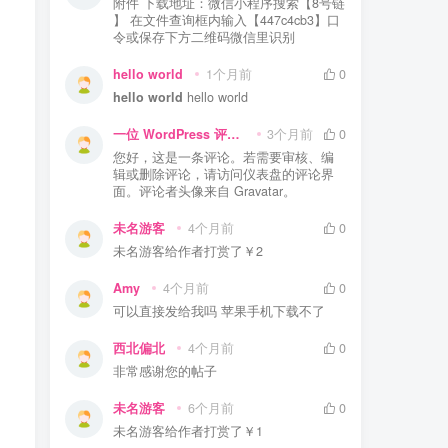
附件 下载地址：微信小程序搜索【8号链
】 在文件查询框内输入【447c4cb3】口
令或保存下方二维码微信里识别
hello world
1个月前
0
hello world
hello world
一位 WordPress 评论者
3个月前
0
您好，这是一条评论。若需要审核、编
辑或删除评论，请访问仪表盘的评论界
面。评论者头像来自 Gravatar。
未名游客
4个月前
0
未名游客
给作者打赏了
￥2
Amy
4个月前
0
可以直接发给我吗 苹果手机下载不了
西北偏北
4个月前
0
非常感谢您的帖子
未名游客
6个月前
0
未名游客
给作者打赏了
￥1