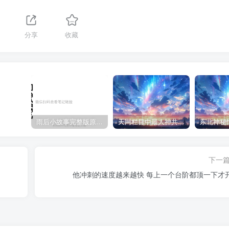
分享
收藏
雨后小故事完整版原片动态图（图+文字解说版）
天网栏目中最人神共愤的一期《消失的夫妻》
下一
他冲刺的速度越来越快 每上一个台阶都顶一下才