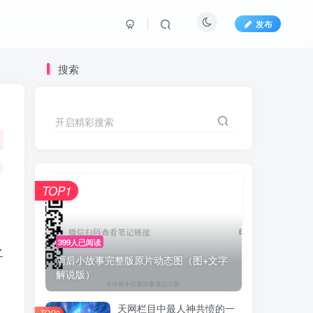
发布
搜索
开启精彩搜索
TOP1
399人已阅读
之
雨后小故事完整版原片动态图（图+文字
解说版）
天网栏目中最人神共愤的一
TOP2