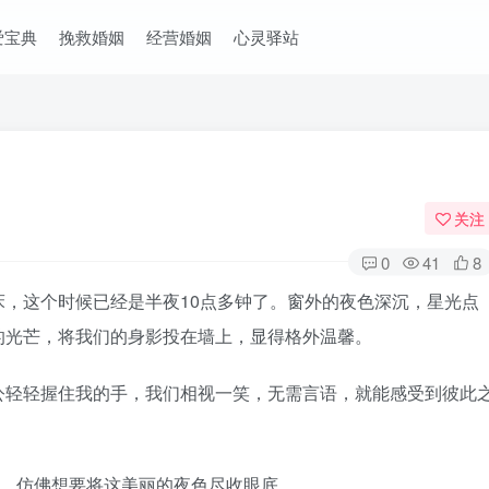
爱宝典
挽救婚姻
经营婚姻
心灵驿站
关注
0
41
8
，这个时候已经是半夜10点多钟了。窗外的夜色深沉，星光点
的光芒，将我们的身影投在墙上，显得格外温馨。
公轻轻握住我的手，我们相视一笑，无需言语，就能感受到彼此
户，仿佛想要将这美丽的夜色尽收眼底。