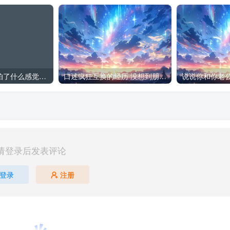
天蝎座床上太可怕了什么感觉(附天蝎座床上特点)
口述疯狂互换的经历 没想到朋友老婆居然这么棒
请登录后发表评论
登录
注册