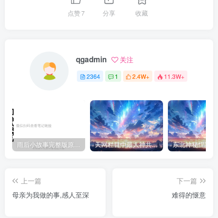
点赞
7
分享
收藏
qgadmin
关注
2364
1
2.4W+
11.3W+
雨后小故事完整版原片动态图（图+文字解说版）
天网栏目中最人神共愤的一期《消失的夫妻》
上一篇
下一篇
母亲为我做的事,感人至深
难得的惬意