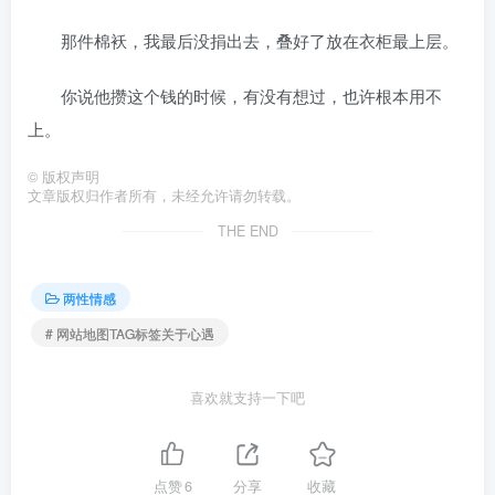
那件棉袄，我最后没捐出去，叠好了放在衣柜最上层。
你说他攒这个钱的时候，有没有想过，也许根本用不
上。
©
版权声明
文章版权归作者所有，未经允许请勿转载。
THE END
两性情感
# 网站地图TAG标签关于心遇
喜欢就支持一下吧
点赞
6
分享
收藏