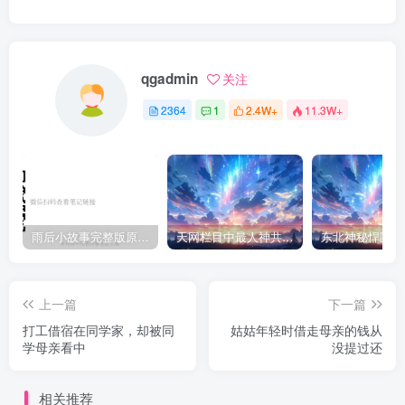
qgadmin
关注
2364
1
2.4W+
11.3W+
雨后小故事完整版原片动态图（图+文字解说版）
天网栏目中最人神共愤的一期《消失的夫妻》
上一篇
下一篇
打工借宿在同学家，却被同
姑姑年轻时借走母亲的钱从
学母亲看中
没提过还
相关推荐