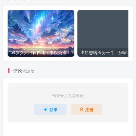
54岁女人出轨自述：本以为逢场作戏
出
评论
抢沙发
请登录后发表评论
登录
注册