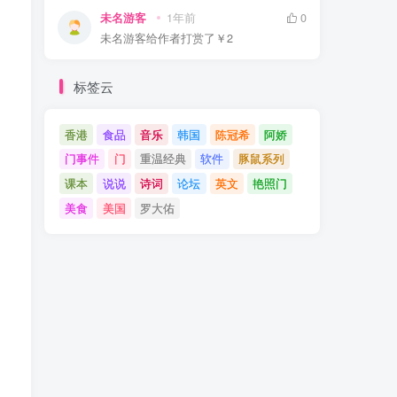
未名游客
1年前
0
未名游客
给作者打赏了
￥2
标签云
香港
食品
音乐
韩国
陈冠希
阿娇
门事件
门
重温经典
软件
豚鼠系列
课本
说说
诗词
论坛
英文
艳照门
美食
美国
罗大佑
。