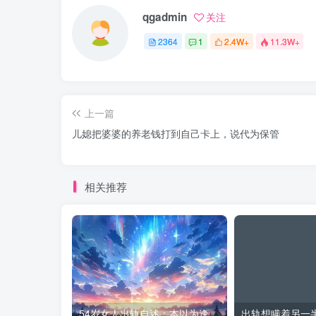
qgadmin
关注
2364
1
2.4W+
11.3W+
上一篇
儿媳把婆婆的养老钱打到自己卡上，说代为保管
相关推荐
54岁女人出轨自述：本以为逢场作戏