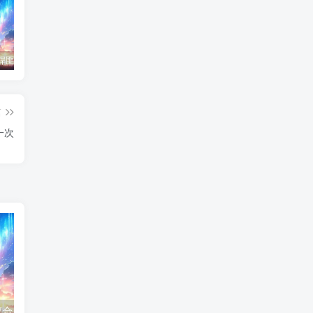
东北神秘悍匪“呼兰大侠”，名留江湖，从此消失人间！
鄂州幸福一家人事件139张图
陈冠希事件完整照片网盘百度云种子下载 陈冠希艳照门1300张图片全集 陈冠希艳照门全部图片观看
篇
一次
不建议和前任复合，除非出现这种情况
同性恋怎么过夫妻生活的呢
被女朋友拉