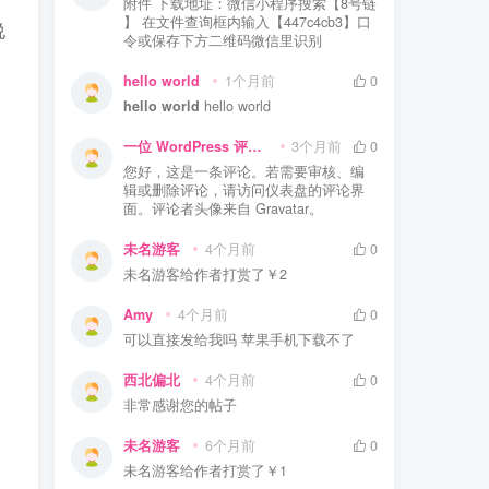
附件 下载地址：微信小程序搜索【8号链
】 在文件查询框内输入【447c4cb3】口
说
令或保存下方二维码微信里识别
hello world
1个月前
0
hello world
hello world
一位 WordPress 评论者
3个月前
0
您好，这是一条评论。若需要审核、编
辑或删除评论，请访问仪表盘的评论界
面。评论者头像来自 Gravatar。
未名游客
4个月前
0
未名游客
给作者打赏了
￥2
Amy
4个月前
0
可以直接发给我吗 苹果手机下载不了
西北偏北
4个月前
0
非常感谢您的帖子
未名游客
6个月前
0
未名游客
给作者打赏了
￥1