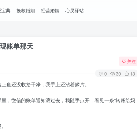
爱宝典
挽救婚姻
经营婚姻
心灵驿站
现账单那天
关注
0
30
13
上鱼还没收拾干净，我手上还沾着鳞片。
，微信的账单通知滚过去，我随手点开，看见一条”转账给妈
慢。