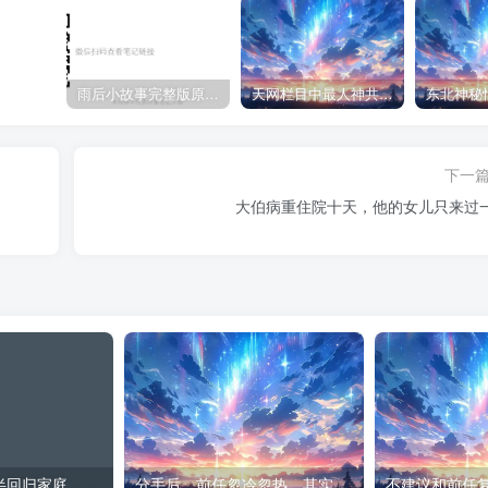
雨后小故事完整版原片动态图（图+文字解说版）
天网栏目中最人神共愤的一期《消失的夫妻》
下一
大伯病重住院十天，他的女儿只来过
出轨想瞒着另一半回归家庭，这可能吗
分手后，前任忽冷忽热，其实更容易复合