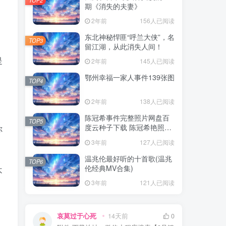
期《消失的夫妻》
2年前
156人已阅读
东北神秘悍匪“呼兰大侠”，名
TOP3
留江湖，从此消失人间！
是
2年前
145人已阅读
鄂州幸福一家人事件139张图
TOP4
2年前
138人已阅读
陈冠希事件完整照片网盘百
TOP5
度云种子下载 陈冠希艳照门
你
1300张图片全集 陈冠希艳照
3年前
127人已阅读
门全部图片观看
温兆伦最好听的十首歌(温兆
TOP6
伦经典MV合集)
不
3年前
121人已阅读
哀莫过于心死
14天前
0