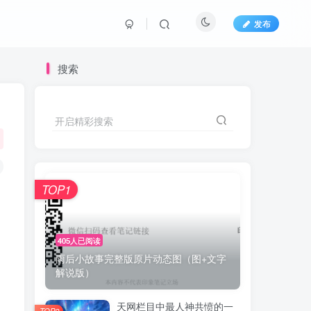
发布
搜索
开启精彩搜索
TOP1
405人已阅读
雨后小故事完整版原片动态图（图+文字
解说版）
天网栏目中最人神共愤的一
TOP2