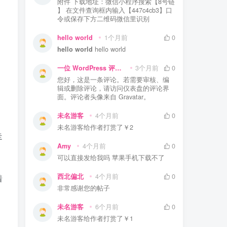
附件 下载地址：微信小程序搜索【8号链
】 在文件查询框内输入【447c4cb3】口
令或保存下方二维码微信里识别
hello world
1个月前
0
hello world
hello world
一位 WordPress 评论者
3个月前
0
您好，这是一条评论。若需要审核、编
辑或删除评论，请访问仪表盘的评论界
面。评论者头像来自 Gravatar。
未名游客
4个月前
0
未名游客
给作者打赏了
￥2
走
Amy
4个月前
0
可以直接发给我吗 苹果手机下载不了
西北偏北
4个月前
0
着
非常感谢您的帖子
未名游客
6个月前
0
未名游客
给作者打赏了
￥1