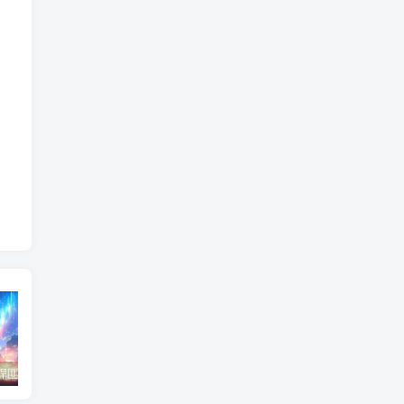
东北神秘悍匪“呼兰大侠”，名留江湖，从此消失人间！
鄂州幸福一家人事件139张图
陈冠希事件完整照片网盘百度云种子下载 陈冠希艳照门1300张图片全集 陈冠希艳照门全部图片观看