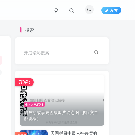
发布
搜索
开启精彩搜索
TOP1
414人已阅读
雨后小故事完整版原片动态图（图+文字
，
解说版）
天网栏目中最人神共愤的一
TOP2