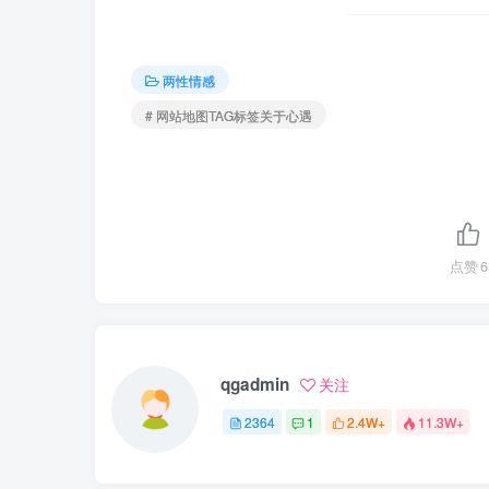
两性情感
# 网站地图TAG标签关于心遇
点赞
6
qgadmin
关注
2364
1
2.4W+
11.3W+