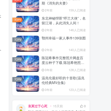
期《消失的夫妻》
2年前
159人已阅读
不
东北神秘悍匪“呼兰大侠”，名
TOP3
留江湖，从此消失人间！
2年前
146人已阅读
鄂州幸福一家人事件139张图
TOP4
个
2年前
140人已阅读
陈冠希事件完整照片网盘百
TOP5
度云种子下载 陈冠希艳照门
1300张图片全集 陈冠希艳照
3年前
128人已阅读
门全部图片观看
温兆伦最好听的十首歌(温兆
TOP6
伦经典MV合集)
3年前
123人已阅读
哀莫过于心死
15天前
0