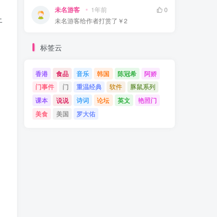
未名游客
1年前
0
上
未名游客
给作者打赏了
￥2
标签云
香港
食品
音乐
韩国
陈冠希
阿娇
门事件
门
重温经典
软件
豚鼠系列
课本
说说
诗词
论坛
英文
艳照门
美食
美国
罗大佑