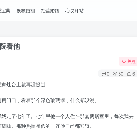
爱宝典
挽救婚姻
经营婚姻
心灵驿站
院看他
关注
0
50
6
家灶台上就再没提过。
房门口，看着那个深色玻璃罐，什么都没说。
妈走了七年了。七年里他一个人住在那套两居室里，每次我去
打瞌睡。那种热闹是假的，连他自己都知道。