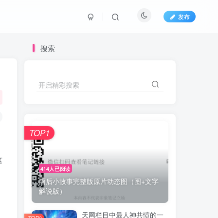
发布
搜索
开启精彩搜索
TOP1
这
414人已阅读
雨后小故事完整版原片动态图（图+文字
解说版）
天网栏目中最人神共愤的一
TOP2