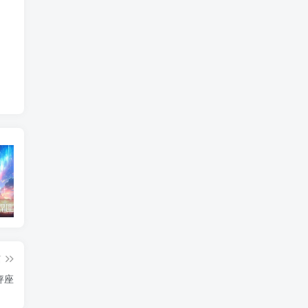
东北神秘悍匪“呼兰大侠”，名留江湖，从此消失人间！
鄂州幸福一家人事件139张图
陈冠希事件完整照片网盘百度云种子下载 陈冠希艳照门1300张图片全集 陈冠希艳照门全部图片观看
篇
秤座