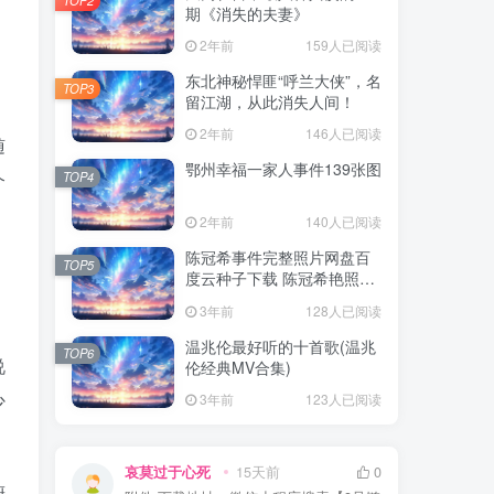
期《消失的夫妻》
2年前
159人已阅读
，
东北神秘悍匪“呼兰大侠”，名
TOP3
留江湖，从此消失人间！
2年前
146人已阅读
随
鄂州幸福一家人事件139张图
TOP4
个
2年前
140人已阅读
陈冠希事件完整照片网盘百
TOP5
度云种子下载 陈冠希艳照门
1300张图片全集 陈冠希艳照
3年前
128人已阅读
门全部图片观看
温兆伦最好听的十首歌(温兆
TOP6
说
伦经典MV合集)
少
3年前
123人已阅读
哀莫过于心死
15天前
0
厨