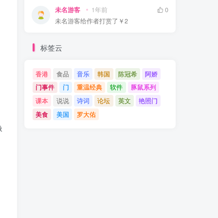
未名游客
1年前
0
未名游客
给作者打赏了
￥2
标签云
，
香港
食品
音乐
韩国
陈冠希
阿娇
门事件
门
重温经典
软件
豚鼠系列
课本
说说
诗词
论坛
英文
艳照门
美食
美国
罗大佑
像