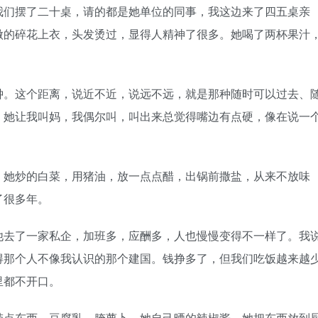
们摆了二十桌，请的都是她单位的同事，我这边来了四五桌亲
做的碎花上衣，头发烫过，显得人精神了很多。她喝了两杯果汁
。
。这个距离，说近不近，说远不远，就是那种随时可以过去、
，她让我叫妈，我偶尔叫，叫出来总觉得嘴边有点硬，像在说一
她炒的白菜，用猪油，放一点点醋，出锅前撒盐，从来不放味
了很多年。
去了一家私企，加班多，应酬多，人也慢慢变得不一样了。我
得那个人不像我认识的那个建国。钱挣多了，但我们吃饭越来越
里都不开口。
点东西，豆腐乳、腌萝卜、她自己晒的辣椒酱。她把东西放到