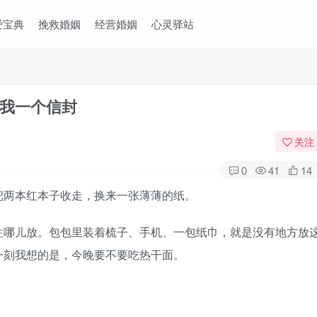
爱宝典
挽救婚姻
经营婚姻
心灵驿站
我一个信封
关注
0
41
14
两本红本子收走，换来一张薄薄的纸。
哪儿放。包包里装着梳子、手机、一包纸巾，就是没有地方放
一刻我想的是，今晚要不要吃热干面。