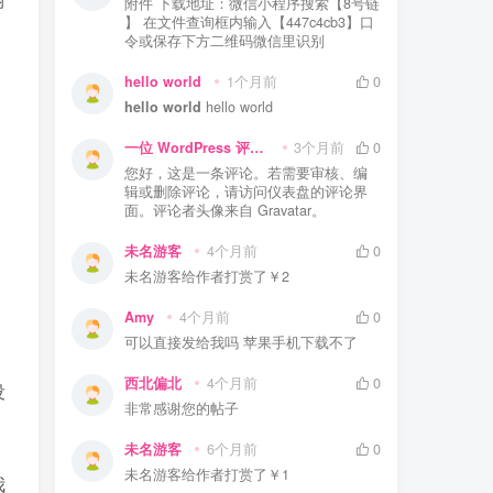
附件 下载地址：微信小程序搜索【8号链
】 在文件查询框内输入【447c4cb3】口
令或保存下方二维码微信里识别
hello world
1个月前
0
hello world
hello world
一位 WordPress 评论者
3个月前
0
您好，这是一条评论。若需要审核、编
辑或删除评论，请访问仪表盘的评论界
面。评论者头像来自 Gravatar。
未名游客
4个月前
0
未名游客
给作者打赏了
￥2
Amy
4个月前
0
可以直接发给我吗 苹果手机下载不了
，
西北偏北
4个月前
0
没
非常感谢您的帖子
未名游客
6个月前
0
未名游客
给作者打赏了
￥1
我