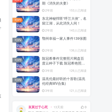
期《消失的夫妻》
2年前
153人已阅读
东北神秘悍匪“呼兰大侠”，名
很
TOP3
留江湖，从此消失人间！
什
2年前
143人已阅读
鄂州幸福一家人事件139张图
TOP4
2年前
136人已阅读
陈冠希事件完整照片网盘百
TOP5
度云种子下载 陈冠希艳照门
1300张图片全集 陈冠希艳照
3年前
126人已阅读
门全部图片观看
温兆伦最好听的十首歌(温兆
TOP6
伦经典MV合集)
3年前
121人已阅读
直
哀莫过于心死
13天前
0