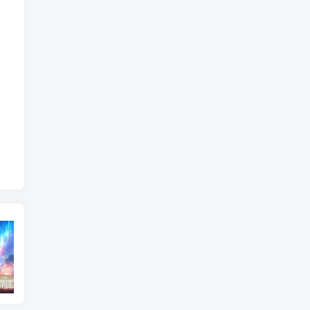
东北神秘悍匪“呼兰大侠”，名留江湖，从此消失人间！
鄂州幸福一家人事件139张图
陈冠希事件完整照片网盘百度云种子下载 陈冠希艳照门1300张图片全集 陈冠希艳照门全部图片观看