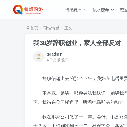
情感课堂
似水流年
恋
首页
两性情感
正文
我38岁辞职创业，家人全部反对
qgadmin
4个月前发布
辞职信递出去的那个下午，我妈在电话里哭
不是骂。是哭。那种哭法我认识，她哭我爸
声。我站在公司楼道里，听着电话那头的动静
我在那家公司做了十一年。会计。不是财务
十八岁，工资刚涨到七千二，社保齐全，离家