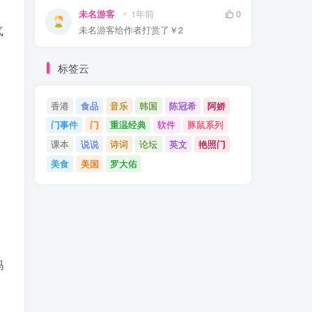
未名游客
1年前
0
气
未名游客
给作者打赏了
￥2
标签云
。
香港
食品
音乐
韩国
陈冠希
阿娇
门事件
门
重温经典
软件
豚鼠系列
课本
说说
诗词
论坛
英文
艳照门
美食
美国
罗大佑
妈