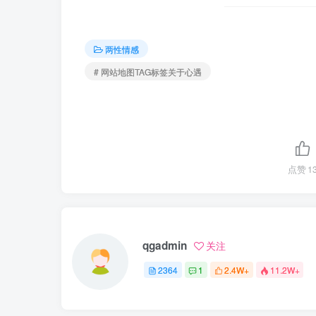
两性情感
# 网站地图TAG标签关于心遇
点赞
1
qgadmin
关注
2364
1
2.4W+
11.2W+