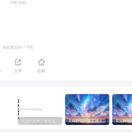
THE END
喜欢就支持一下吧
3
分享
收藏
雨后小故事完整版原片动态图（图+文字解说版）
天网栏目中最人神共愤的一期《消失的夫妻》