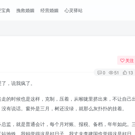
爱宝典
挽救婚姻
经营婚姻
心灵驿站
关注
0
51
13
了，说我疯了。
走的时候也是这样，克制，压着，从喉咙里挤出来，不让自己
，没有说话。窗外是三月，树还没绿，就那么灰扑扑的挂着。
总监，就是普通会计，每个月对账、报税、备档，年年如此。
三站地铁。我妈觉得这是好日子。我丈夫李建国也觉得这是好日