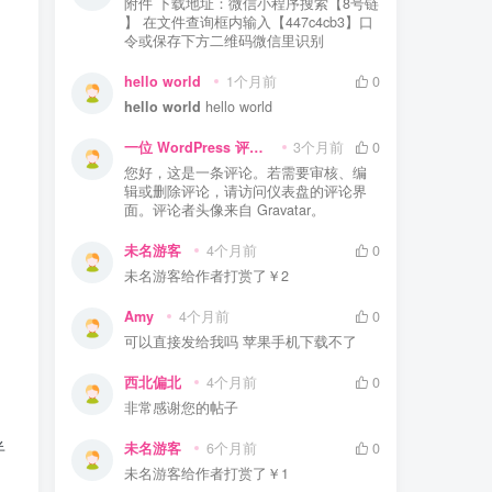
附件 下载地址：微信小程序搜索【8号链
】 在文件查询框内输入【447c4cb3】口
令或保存下方二维码微信里识别
hello world
1个月前
0
hello world
hello world
。
一位 WordPress 评论者
3个月前
0
您好，这是一条评论。若需要审核、编
辑或删除评论，请访问仪表盘的评论界
面。评论者头像来自 Gravatar。
未名游客
4个月前
0
未名游客
给作者打赏了
￥2
Amy
4个月前
0
可以直接发给我吗 苹果手机下载不了
西北偏北
4个月前
0
非常感谢您的帖子
半
未名游客
6个月前
0
未名游客
给作者打赏了
￥1
。