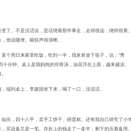
变了。不是没话说，是话绕着那件事走，走得很远，绕得很累
鱼，他说随便。碗筷声很清晰。
个周日来家里吃饭，吃到一半，我舅舅放下筷子，说：”秀
了四十分钟。桌上是我妈炖的排骨汤，油花浮在上面，越来越凉。
解。
，端到桌上，李建国坐下来，喝了一口，没说话。
。
临街，四十八平，卖手工饼干、磅蛋糕、还有我自己研究了小
多，买设备又是一笔。存折上的钱走了一多半，剩下的压着备用