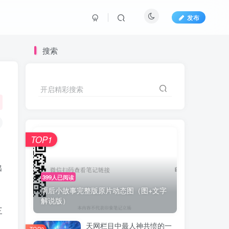
发布
搜索
开启精彩搜索
TOP1
出
399人已阅读
雨后小故事完整版原片动态图（图+文字
解说版）
三
天网栏目中最人神共愤的一
TOP2