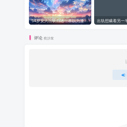
54岁女人出轨自述：本以为逢场作戏
评论
抢沙发