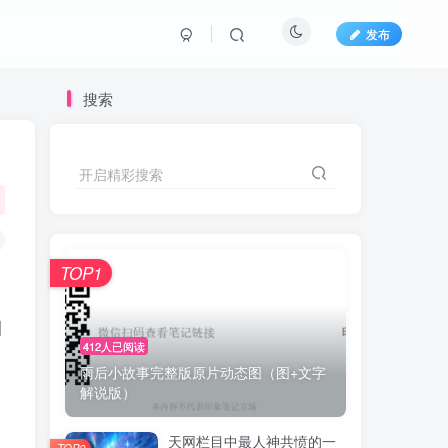
发布
搜索
开启精彩搜索
TOP1
叫
412人已阅读
雨后小故事完整版原片动态图（图+文字
解说版）
天网栏目中最人神共愤的一
TOP2