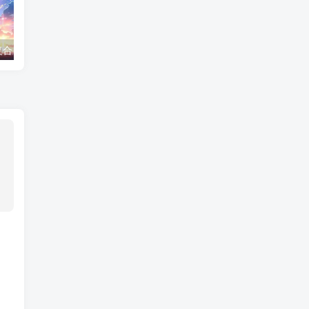
不建议和前任复合，除非出现这种情况
被女朋友拉黑了，这样挽回
同性恋怎么