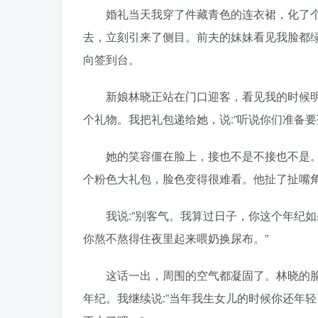
婚礼当天我穿了件藏青色的连衣裙，化了个
去，立刻引来了侧目。前夫的妹妹看见我脸都绿
向签到台。
新娘林晓正站在门口迎客，看见我的时候明
个礼物。我把礼包递给她，说:”听说你们准备要
她的笑容僵在脸上，接也不是不接也不是。
个粉色大礼包，脸色变得很难看。他扯了扯嘴角，
我说:”别客气。我算过日子，你这个年纪如
你熬不熬得住夜里起来喂奶换尿布。”
这话一出，周围的空气都凝固了。林晓的脸
年纪。我继续说:”当年我生女儿的时候你还年