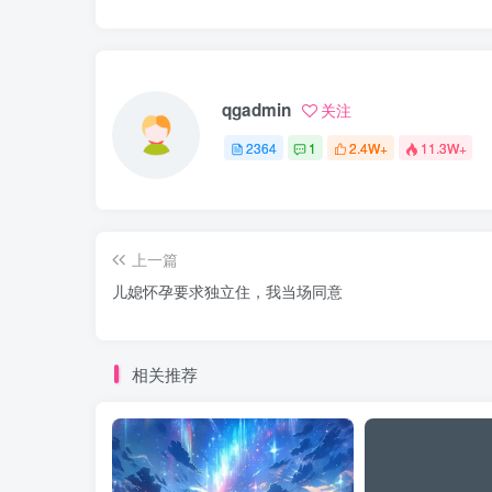
qgadmin
关注
2364
1
2.4W+
11.3W+
上一篇
儿媳怀孕要求独立住，我当场同意
相关推荐