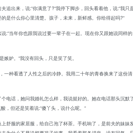
出来，说:”你满意了?”我停下脚步，回头看着他，说:”我只
的是什么你心里清楚。孩子，未来，新鲜感。你给得起吗?”
:”当年你也跟我说过要一辈子在一起。现在你又跟她说同样的
是嫉妒。”我没有回头，只是笑了笑。
一种看透了人性之后的冷静。我用二十年的青春换来了这份清
个电话，她问我婚礼怎么样，我说挺好的。她在电话那头沉默
点酸，但还是笑着说:”傻丫头，说什么呢。”
上舒服的家居服，给自己泡了杯茶。手机响了，是前夫的妹妹
前夫为什么不早说想要孩子的事。我看着那条消息，没有回复，