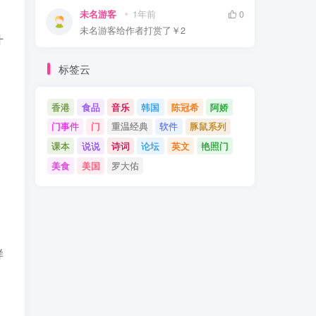
未名游客
1年前
0
未名游客
给作者打赏了
￥2
什
标签云
香港
食品
音乐
韩国
陈冠希
阿娇
门事件
门
重温经典
软件
豚鼠系列
课本
说说
诗词
论坛
英文
艳照门
美食
美国
罗大佑
样