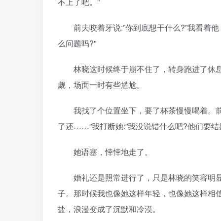
不上了吧。”
前夫咬着牙说:”你到底想干什么?”我看着他
么问题吗?”
林晓这时候终于崩不住了，转身跑进了休息
觑，场面一时有些尴尬。
我找了个位置坐下，要了杯茶慢慢喝着。前夫
了还……”我打断她:”我没说错什么吧?他们要
她语塞，悻悻地走了。
婚礼还是照常进行了，只是林晓的笑容明显
子。那时候我也像她这样年轻，也像她这样相
盐，浪漫变成了沉默和冷漠。