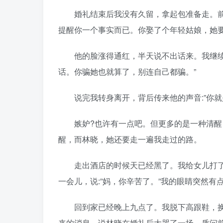
婚礼结束后我没有久留，拿起包准备走。前夫追
提醒你一个事实而已。你娶了个年轻姑娘，她要
他的脸涨得通红，半天说不出话来。我继续说
话。你骗她也就算了，别连自己都骗。”
说完我转身离开，背后传来他的声音:”你就
嫉妒?也许有一点吧。但更多的是一种清醒，
醒，而林晓，她还要走一遍我走过的路。
走出酒店的时候天已经黑了。我给女儿打了
一会儿，说:”妈，你辛苦了。”我的眼睛突然有
回到家已经晚上九点了。我脱下高跟鞋，换
来的消息，说林晓在婚礼后大哭了一场，质问