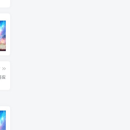
东北神秘悍匪“呼兰大侠”，名留江湖，从此消失人间！
鄂州幸福一家人事件139张图
陈冠希事件完整照片网盘百度云种子下载 陈冠希艳照门1300张图片全集 陈冠希艳照门全部图片观看
篇
答应