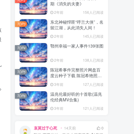
期《消失的夫妻》
2年前
156人已阅读
东北神秘悍匪“呼兰大侠”，名
TOP3
留江湖，从此消失人间！
孩
2年前
145人已阅读
眼
鄂州幸福一家人事件139张图
TOP4
2年前
138人已阅读
儿
陈冠希事件完整照片网盘百
TOP5
度云种子下载 陈冠希艳照门
1300张图片全集 陈冠希艳照
3年前
127人已阅读
门全部图片观看
专
温兆伦最好听的十首歌(温兆
TOP6
伦经典MV合集)
3年前
121人已阅读
哀莫过于心死
14天前
0