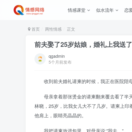
情感课堂
似水流年
恋
首页
两性情感
正文
前夫娶了25岁姑娘，婚礼上我送
qgadmin
5个月前发布
收到前夫婚礼请柬的时候，我正在医院陪母
母亲拿着那张烫金的请柬翻来覆去看了半天，
林晓，25岁，比我女儿大不了几岁。请柬上印
他肩上，眼睛亮晶晶的。
我把请柬放进包里，对母亲说:”我去。”