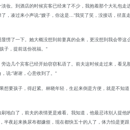
淡妆。到酒店的时候宾客已经来了不少，我抱着那个大礼包走
了，凑过来小声说:”嫂子，你这是…”我笑了笑，没接话，径直
显愣了一下。她大概没想到前妻真的会来，更没想到我会带这
孩子，提前送份祝福。”
旁边几个宾客已经开始窃窃私语了。前夫这时候走过来，看见
说:”谢谢，心意收到了。”
果想要孩子，得赶紧。林晓年轻，生起来倒是方便，就是不知道
刷地白了，前夫的表情更是难看。我知道，他最忌讳别人提他
轻，半夜起来换尿布都嫌烦，现在都快五十的人了，体力怕是更跟