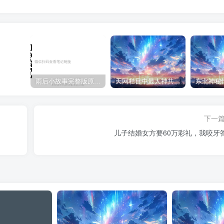
雨后小故事完整版原片动态图（图+文字解说版）
天网栏目中最人神共愤的一期《消失的夫妻》
下一
儿子结婚女方要60万彩礼，我咬牙