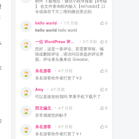
附件 下载地址：微信小程序搜索【8号链
进
】 在文件查询框内输入【447c4cb3】口
令或保存下方二维码微信里识别
走
hello world
1个月前
0
hello world
hello world
么
一位 WordPress 评论者
3个月前
0
您好，这是一条评论。若需要审核、编
辑或删除评论，请访问仪表盘的评论界
面。评论者头像来自 Gravatar。
那
未名游客
4个月前
0
未名游客
给作者打赏了
￥2
Amy
4个月前
0
可以直接发给我吗 苹果手机下载不了
西北偏北
4个月前
0
非常感谢您的帖子
的
未名游客
6个月前
0
未名游客
给作者打赏了
￥1