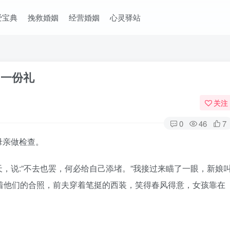
爱宝典
挽救婚姻
经营婚姻
心灵驿站
了一份礼
关注
0
46
7
亲做检查。
说:”不去也罢，何必给自己添堵。”我接过来瞄了一眼，新娘
着他们的合照，前夫穿着笔挺的西装，笑得春风得意，女孩靠在