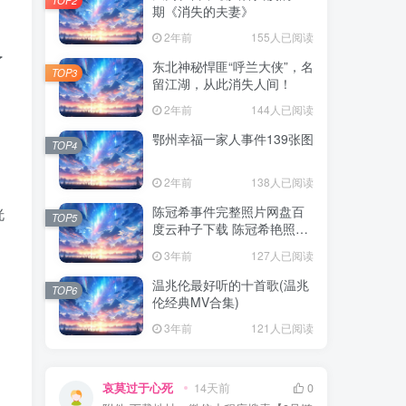
期《消失的夫妻》
2年前
155人已阅读
了
东北神秘悍匪“呼兰大侠”，名
TOP3
留江湖，从此消失人间！
2年前
144人已阅读
，
鄂州幸福一家人事件139张图
TOP4
2年前
138人已阅读
陈冠希事件完整照片网盘百
恍
TOP5
度云种子下载 陈冠希艳照门
1300张图片全集 陈冠希艳照
3年前
127人已阅读
门全部图片观看
温兆伦最好听的十首歌(温兆
TOP6
伦经典MV合集)
3年前
121人已阅读
哀莫过于心死
14天前
0