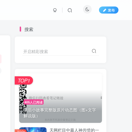
发布
搜索
开启精彩搜索
TOP1
405人已阅读
雨后小故事完整版原片动态图（图+文字
解说版）
天网栏目中最人神共愤的一
TOP2