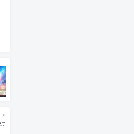
东北神秘悍匪“呼兰大侠”，名留江湖，从此消失人间！
鄂州幸福一家人事件139张图
陈冠希事件完整照片网盘百度云种子下载 陈冠希艳照门1300张图片全集 陈冠希艳照门全部图片观看
篇
绝了