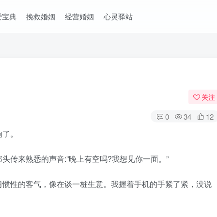
爱宝典
挽救婚姻
经营婚姻
心灵驿站
关注
0
34
12
响了。
传来熟悉的声音:”晚上有空吗?我想见你一面。”
惯性的客气，像在谈一桩生意。我握着手机的手紧了紧，没说