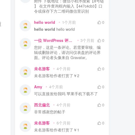
附件 下载地址：微信小程序搜索【8号链
】 在文件查询框内输入【447c4cb3】口
令或保存下方二维码微信里识别
hello world
1个月前
0
重
hello world
hello world
一位 WordPress 评论者
3个月前
0
您好，这是一条评论。若需要审核、编
辑或删除评论，请访问仪表盘的评论界
面。评论者头像来自 Gravatar。
未名游客
4个月前
0
未名游客
给作者打赏了
￥2
Amy
4个月前
0
可以直接发给我吗 苹果手机下载不了
西北偏北
4个月前
0
非常感谢您的帖子
未名游客
6个月前
0
未名游客
给作者打赏了
￥1