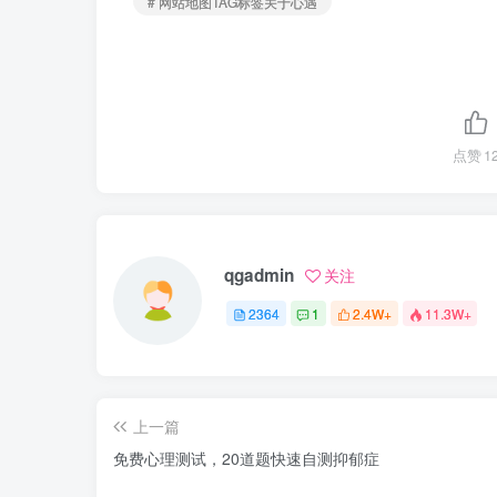
# 网站地图TAG标签关于心遇
点赞
1
qgadmin
关注
2364
1
2.4W+
11.3W+
上一篇
免费心理测试，20道题快速自测抑郁症