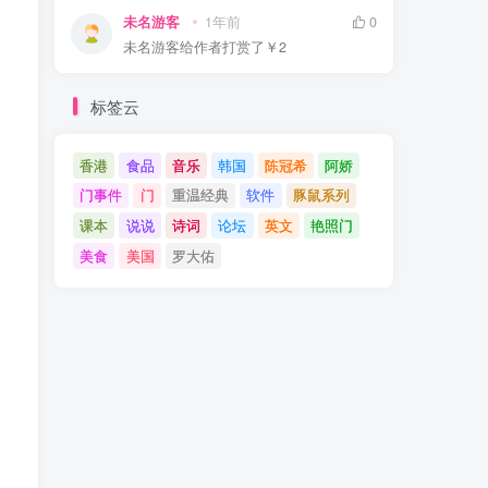
未名游客
1年前
0
未名游客
给作者打赏了
￥2
标签云
香港
食品
音乐
韩国
陈冠希
阿娇
门事件
门
重温经典
软件
豚鼠系列
课本
说说
诗词
论坛
英文
艳照门
美食
美国
罗大佑