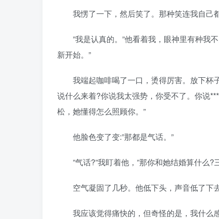
我愣了一下，然后笑了。那种笑连我自己都觉得
”我是认真的。”他看着我，眼神里有种我不
新开始。”
我端起咖啡喝了一口，烫得厉害。放下杯子的
说什么来着?你说我太强势，你受不了。你说*
松，她懂得怎么照顾你。”
他脸色变了变:”那都是气话。”
”气话?”我盯着他，”那你和她结婚算什么?三
空气凝固了几秒。他低下头，声音低了下去:
我应该觉得痛快的，但奇怪的是，我什么感