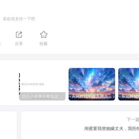
喜欢就支持一下吧
2
分享
收藏
雨后小故事完整版原片动态图（图+文字解说版）
天网栏目中最人神共愤的一期《消失的夫妻》
下一
闺蜜要我替她瞒丈夫，我拒