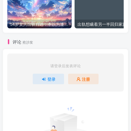
54岁女人出轨自述：本以为逢场作戏
出
评论
抢沙发
请登录后发表评论
登录
注册