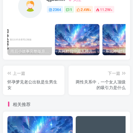
2364
1
2.4W+
11.2W+
雨后小故事完整版原片动态图（图+文字解说版）
天网栏目中最人神共愤的一期《消失的夫妻》
上一篇
下一篇
怀孕梦见老公出轨是生男生
两性关系中，一个女人顶级
女
的吸引力是什么
相关推荐