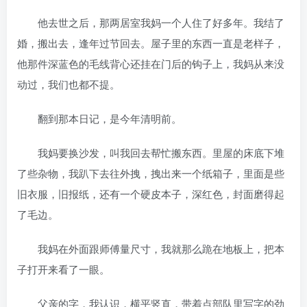
他去世之后，那两居室我妈一个人住了好多年。我结了
婚，搬出去，逢年过节回去。屋子里的东西一直是老样子，
他那件深蓝色的毛线背心还挂在门后的钩子上，我妈从来没
动过，我们也都不提。
翻到那本日记，是今年清明前。
我妈要换沙发，叫我回去帮忙搬东西。里屋的床底下堆
了些杂物，我趴下去往外拽，拽出来一个纸箱子，里面是些
旧衣服，旧报纸，还有一个硬皮本子，深红色，封面磨得起
了毛边。
我妈在外面跟师傅量尺寸，我就那么跪在地板上，把本
子打开来看了一眼。
父亲的字，我认识，横平竖直，带着点部队里写字的劲