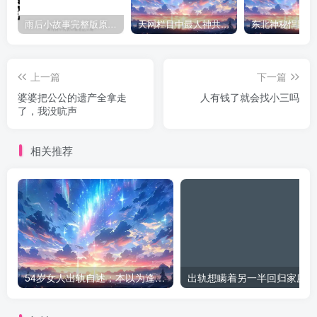
雨后小故事完整版原片动态图（图+文字解说版）
天网栏目中最人神共愤的一期《消失的夫妻》
上一篇
下一篇
婆婆把公公的遗产全拿走
人有钱了就会找小三吗
了，我没吭声
相关推荐
54岁女人出轨自述：本以为逢场作戏
出