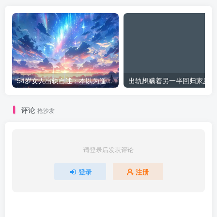
54岁女人出轨自述：本以为逢场作戏
出
评论
抢沙发
请登录后发表评论
登录
注册