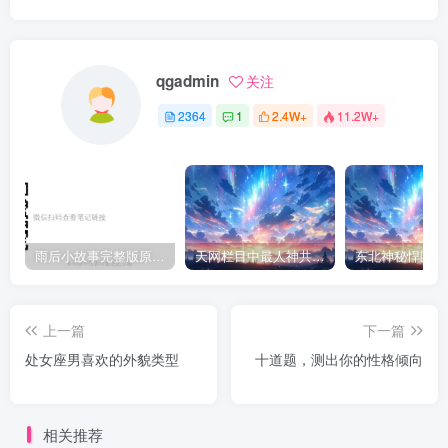
qgadmin
关注
2364
1
2.4W+
11.2W+
雨后小故事完整版原片动态图（图+文字解说版）
天网栏目中最人神共愤的一期《消失的夫妻》
上一篇
下一篇
处女座男喜欢的外貌类型
十道题，测出你的性格倾向
相关推荐