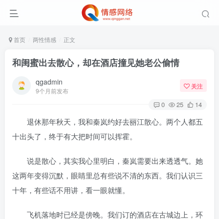
首页
两性情感
正文
和闺蜜出去散心，却在酒店撞见她老公偷情
qgadmin
关注
9个月前发布
0
25
14
退休那年秋天，我和秦岚约好去丽江散心。两个人都五
十出头了，终于有大把时间可以挥霍。
说是散心，其实我心里明白，秦岚需要出来透透气。她
这两年变得沉默，眼睛里总有些说不清的东西。我们认识三
十年，有些话不用讲，看一眼就懂。
飞机落地时已经是傍晚。我们订的酒店在古城边上，环