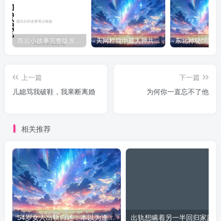
雨后小故事完整版原片动态图（图+文字解说版）
天网栏目中最人神共愤的一期《消失的夫妻》
上一篇
下一篇
儿媳骂我破鞋，我果断离婚
为何你一直忘不了他
相关推荐
54岁女人出轨自述：本以为逢场作戏
出