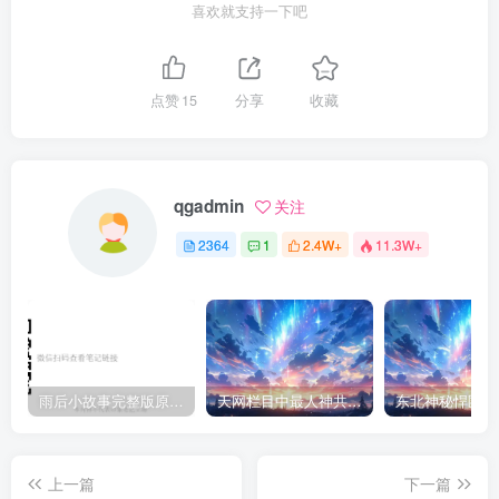
喜欢就支持一下吧
点赞
15
分享
收藏
qgadmin
关注
2364
1
2.4W+
11.3W+
雨后小故事完整版原片动态图（图+文字解说版）
天网栏目中最人神共愤的一期《消失的夫妻》
上一篇
下一篇