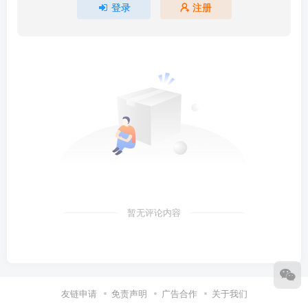
登录
注册
暂无评论内容
友链申请
免责声明
广告合作
关于我们