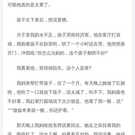
可能他真的是太累了。
孩子生下来后，情况更糟。
月子里我奶水不足，孩子哭闹得厉害。他在客厅打游
戏，我抱着孩子在卧室哄，哄了一个小时还在哭。他突然推
开门，冲我吼:”你怎么当妈的，连个孩子都哄不好!”
我看着他，觉得很陌生。这个人是谁?
我妈来帮忙带孩子，住了一个月。有天晚上她做了红烧
肉，他吃了一口就放下筷子，说太咸了，吃不下。我妈脸色
不好看，我赶紧打圆场说下次少放盐。他看了我一眼，说:”
***做饭本来就一般，你还护着。”
那天晚上我妈收拾东西说要回去。她走之前拉着我的
手，眼眶红了，说女儿啊，妈看着不对劲。我说没事，他就