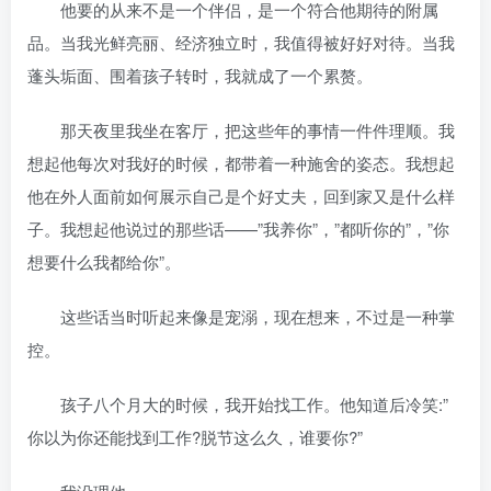
他要的从来不是一个伴侣，是一个符合他期待的附属
品。当我光鲜亮丽、经济独立时，我值得被好好对待。当我
蓬头垢面、围着孩子转时，我就成了一个累赘。
那天夜里我坐在客厅，把这些年的事情一件件理顺。我
想起他每次对我好的时候，都带着一种施舍的姿态。我想起
他在外人面前如何展示自己是个好丈夫，回到家又是什么样
子。我想起他说过的那些话——”我养你”，”都听你的”，”你
想要什么我都给你”。
这些话当时听起来像是宠溺，现在想来，不过是一种掌
控。
孩子八个月大的时候，我开始找工作。他知道后冷笑:”
你以为你还能找到工作?脱节这么久，谁要你?”