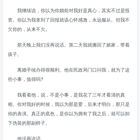
我继续说，你以为你婚前对我好是真心，其实不过是投
资。你以为我拿到了回报就该心怀感激，永远服从。但我不
欠你的，从来不欠。
那天晚上我们没再说话。第二天我就搬回了娘家，带着
孩子。
离婚手续办得很顺利。他在民政局门口问我，就为了这
些小事，值得吗?
我看着他，说，不是小事，是我花了三年才看清的真
相。你对我好的时候，我以为那是爱，后来才明白，那只是
你的表演。真正的底色，是你以为拥有了我之后，就可以卸
下伪装的那副样子。
他没再说话。