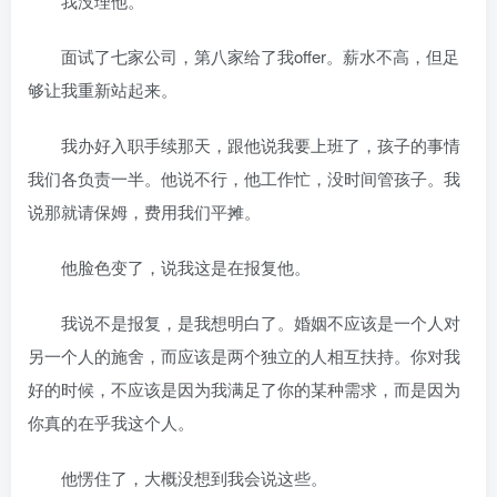
我没理他。
面试了七家公司，第八家给了我offer。薪水不高，但足
够让我重新站起来。
我办好入职手续那天，跟他说我要上班了，孩子的事情
我们各负责一半。他说不行，他工作忙，没时间管孩子。我
说那就请保姆，费用我们平摊。
他脸色变了，说我这是在报复他。
我说不是报复，是我想明白了。婚姻不应该是一个人对
另一个人的施舍，而应该是两个独立的人相互扶持。你对我
好的时候，不应该是因为我满足了你的某种需求，而是因为
你真的在乎我这个人。
他愣住了，大概没想到我会说这些。