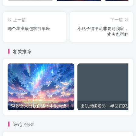
上一篇
下一篇
哪个星座最包容白羊座
小姑子得甲流非要到我家，
丈夫也帮腔
相关推荐
54岁女人出轨自述：本以为逢场作戏
出
评论
抢沙发