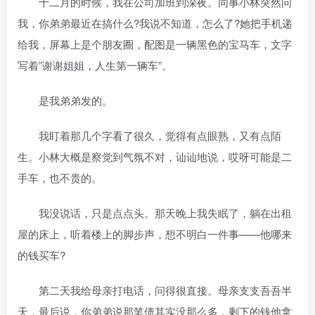
十二月的时候，我在公司加班到深夜。同事小林突然问
我，你弟弟最近在搞什么?我说不知道，怎么了?她把手机递
给我，屏幕上是个朋友圈，配图是一辆黑色的宝马车，文字
写着”谢谢姐姐，人生第一辆车”。
是我弟弟发的。
我盯着那几个字看了很久，觉得有点眼熟，又有点陌
生。小林大概是察觉到气氛不对，讪讪地说，哎呀可能是二
手车，也不贵的。
我没说话，只是点点头。那天晚上我失眠了，躺在出租
屋的床上，听着楼上的脚步声，想不明白一件事——他哪来
的钱买车?
第二天我给母亲打电话，问得很直接。母亲支支吾吾半
天，最后说，你弟弟说那笔债其实没那么多，剩下的钱他拿