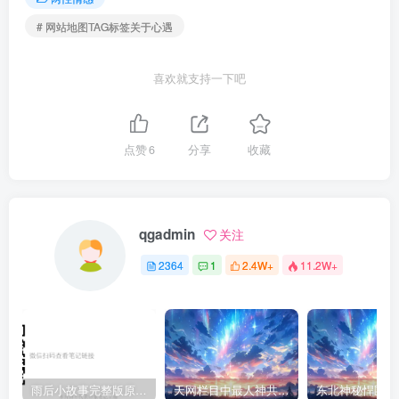
# 网站地图TAG标签关于心遇
喜欢就支持一下吧
点赞
6
分享
收藏
qgadmin
关注
2364
1
2.4W+
11.2W+
雨后小故事完整版原片动态图（图+文字解说版）
天网栏目中最人神共愤的一期《消失的夫妻》