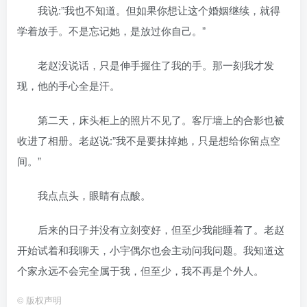
我说:”我也不知道。但如果你想让这个婚姻继续，就得
学着放手。不是忘记她，是放过你自己。”
老赵没说话，只是伸手握住了我的手。那一刻我才发
现，他的手心全是汗。
第二天，床头柜上的照片不见了。客厅墙上的合影也被
收进了相册。老赵说:”我不是要抹掉她，只是想给你留点空
间。”
我点点头，眼睛有点酸。
后来的日子并没有立刻变好，但至少我能睡着了。老赵
开始试着和我聊天，小宇偶尔也会主动问我问题。我知道这
个家永远不会完全属于我，但至少，我不再是个外人。
©
版权声明