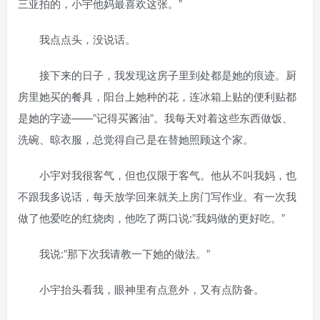
三亚拍的，小宇他妈最喜欢这张。”
我点点头，没说话。
接下来的日子，我发现这房子里到处都是她的痕迹。厨
房里她买的餐具，阳台上她种的花，连冰箱上贴的便利贴都
是她的字迹——”记得买酱油”。我每天对着这些东西做饭、
洗碗、晾衣服，总觉得自己是在替她照顾这个家。
小宇对我很客气，但也仅限于客气。他从不叫我妈，也
不跟我多说话，每天放学回来就关上房门写作业。有一次我
做了他爱吃的红烧肉，他吃了两口说:”我妈做的更好吃。”
我说:”那下次我请教一下她的做法。”
小宇抬头看我，眼神里有点意外，又有点防备。