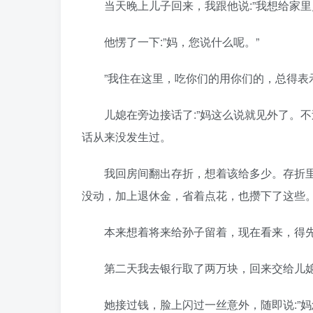
当天晚上儿子回来，我跟他说:”我想给家里
他愣了一下:”妈，您说什么呢。”
”我住在这里，吃你们的用你们的，总得表示
儿媳在旁边接话了:”妈这么说就见外了。不
话从来没发生过。
我回房间翻出存折，想着该给多少。存折里
没动，加上退休金，省着点花，也攒下了这些
本来想着将来给孙子留着，现在看来，得先
第二天我去银行取了两万块，回来交给儿媳:
她接过钱，脸上闪过一丝意外，随即说:”妈