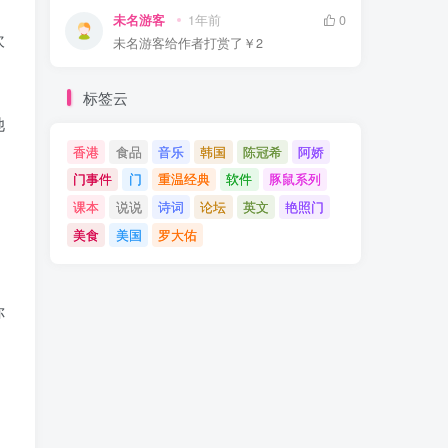
未名游客
1年前
0
坎
未名游客
给作者打赏了
￥2
标签云
她
香港
食品
音乐
韩国
陈冠希
阿娇
门事件
门
重温经典
软件
豚鼠系列
课本
说说
诗词
论坛
英文
艳照门
美食
美国
罗大佑
你