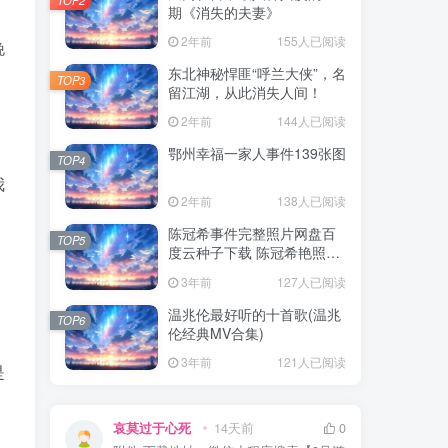
期《消失的夫妻》
2年前
155人已阅读
晚
东北神秘悍匪“呼兰大侠”，名
TOP3
留江湖，从此消失人间！
2年前
144人已阅读
鄂州幸福一家人事件139张图
TOP4
我
2年前
138人已阅读
陈冠希事件完整照片网盘百
TOP5
度云种子下载 陈冠希艳照门
1300张图片全集 陈冠希艳照
3年前
127人已阅读
门全部图片观看
温兆伦最好听的十首歌(温兆
TOP6
伦经典MV合集)
3年前
121人已阅读
是
哀莫过于心死
14天前
0