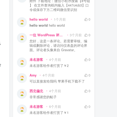
附件 下载地址：微信小程序搜索【8号链
】 在文件查询框内输入【447c4cb3】口
令或保存下方二维码微信里识别
hello world
1个月前
0
hello world
hello world
一位 WordPress 评论者
3个月前
0
您好，这是一条评论。若需要审核、编
电
辑或删除评论，请访问仪表盘的评论界
面。评论者头像来自 Gravatar。
未名游客
4个月前
0
分
未名游客
给作者打赏了
￥2
Amy
4个月前
0
可以直接发给我吗 苹果手机下载不了
西北偏北
4个月前
0
非常感谢您的帖子
未名游客
6个月前
0
未名游客
给作者打赏了
￥1