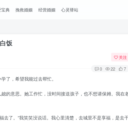
爱宝典
挽救婚姻
经营婚姻
心灵驿站
白饭
关注
0
22
7
学了，希望我能过去帮忙。
媳的意思。她工作忙，没时间接送孩子，也不想请保姆。我在
福去了。”我笑笑没说话。我心里清楚，去城里不是享福，是去
。