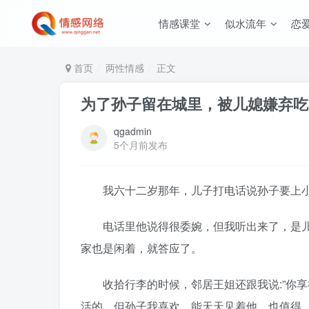
情感课堂
似水流年
恋
首页
两性情感
正文
为了孙子留在城里，被儿媳嫌弃吃
qgadmin
5个月前发布
我六十二岁那年，儿子打电话说孙子要上小
电话里他说得很委婉，但我听出来了，是儿
家也是闲着，就答应了。
收拾行李的时候，邻居王姐还跟我说:”你享
活的。但孙子我喜欢，能天天见着他，也值得