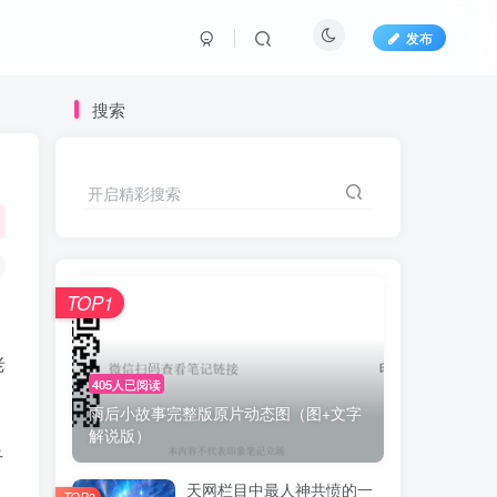
发布
搜索
开启精彩搜索
TOP1
老
405人已阅读
雨后小故事完整版原片动态图（图+文字
解说版）
干
天网栏目中最人神共愤的一
TOP2