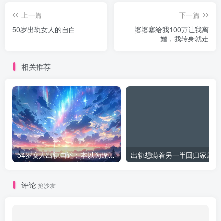
上一篇
下一篇
50岁出轨女人的自白
婆婆塞给我100万让我离
婚，我转身就走
相关推荐
54岁女人出轨自述：本以为逢场作戏
出
评论
抢沙发