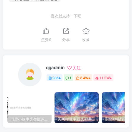
喜欢就支持一下吧
点赞
9
分享
收藏
qgadmin
关注
2364
1
2.4W+
11.2W+
雨后小故事完整版原片动态图（图+文字解说版）
天网栏目中最人神共愤的一期《消失的夫妻》