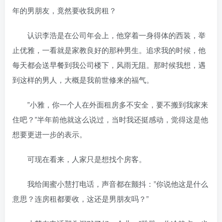
年的男朋友，竟然要收我房租？
认识李浩是在公司年会上，他穿着一身得体的西装，举
止优雅，一看就是家教良好的那种男生。追求我的时候，他
每天都会送早餐到我公司楼下，风雨无阻。那时候我想，遇
到这样的男人，大概是我前世修来的福气。
”小雅，你一个人在外面租房多不安全，要不搬到我家来
住吧？”半年前他就这么说过，当时我还挺感动，觉得这是他
想要更进一步的表示。
可现在看来，人家只是想找个房客。
我给闺蜜小慧打电话，声音都在颤抖：”你说他这是什么
意思？连房租都要收，这还是男朋友吗？”