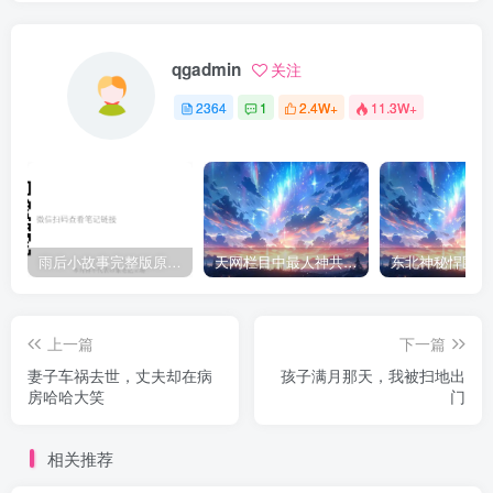
qgadmin
关注
2364
1
2.4W+
11.3W+
雨后小故事完整版原片动态图（图+文字解说版）
天网栏目中最人神共愤的一期《消失的夫妻》
上一篇
下一篇
妻子车祸去世，丈夫却在病
孩子满月那天，我被扫地出
房哈哈大笑
门
相关推荐