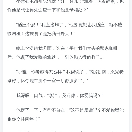
小慧在电话那头沉默了好一会儿：”雅雅，你冷静点，也
许他是想让你先适应一下和他父母相处？”
”适应个屁！”我直接炸了，”他要真想让我适应，就不该
收房租！这摆明了是把我当外人！”
晚上李浩约我见面，选在了平时我们常去的那家咖啡
厅。他点了我爱喝的拿铁，一副体贴入微的样子。
”小雅，你考虑得怎么样？我妈说了，书房朝南，采光特
别好，比你现在那个一室一厅舒服多了。”
我深吸一口气：”李浩，我问你，你爱我吗？”
他愣了一下，有些不自在：”这不是废话吗？不爱你我能
跟你交往两年？”