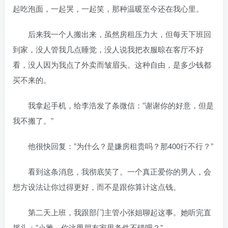
起吃泡面，一起哭，一起笑，那种温暖至今还在我心里。
后来我一个人搬出来，虽然房租压力大，但每天下班回
到家，没人管我几点睡觉，没人说我把衣服晾在客厅不好
看，没人因为我点了外卖而皱眉头。这种自由，是多少钱都
买不来的。
我拿起手机，给李浩发了条微信：”谢谢你的好意，但是
我不搬了。”
他很快回复：”为什么？是嫌房租贵吗？那400行不行？”
看到这条消息，我彻底笑了。一个真正爱你的男人，会
想方设法让你过得更好，而不是跟你算计这点钱。
第二天上班，我跟部门主管小张姐聊起这事。她听完直
摇头：”小雅，你这男朋友家里条件不错吧？”