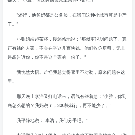
”还行，他爸妈都是公务员，在我们这种小城市算是中产
了。”
小张姐端起茶杯，慢悠悠地说：”那就更说明问题了。真
正有钱的人家，不会在乎这几百块钱。他们收你房租，无非
是想告诉你，你不是这个家的一份子。”
我恍然大悟。难怪我总觉得哪里不对劲，原来问题在这
里。
那天晚上李浩又打电话来，语气有些着急：”小雅，你到
底怎么想的？我妈说了，300块就行，再不能少了。”
我平静地说：”李浩，我们分手吧。”