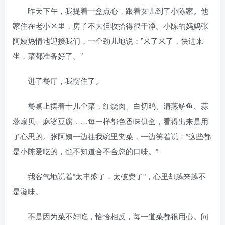
昨天下午，我提着一盒点心，跟着女儿到了小陈家。他
家住在老小区里，房子不大但收拾得很干净。小陈的妈妈张
阿姨热情地迎接我们，一个劲儿地说：”来了来了，快进来
坐，菜都准备好了。”
进了餐厅，我愣住了。
餐桌上摆着十几个菜，红烧肉、白切鸡、清蒸鲈鱼、蒜
蓉扇贝、麻婆豆腐……每一样都色香味俱全，看得出来是用
了心思的。张阿姨一边往我碗里夹菜，一边笑着说：”这些都
是小陈爱吃的，也不知道合不合您的口味。”
我客气地说着”太丰盛了，太破费了”，心里却越来越不
是滋味。
不是因为菜不好吃，恰恰相反，每一道菜都很用心。问