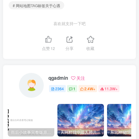
# 网站地图TAG标签关于心遇
喜欢就支持一下吧
点赞
12
分享
收藏
qgadmin
关注
2364
1
2.4W+
11.3W+
雨后小故事完整版原片动态图（图+文字解说版）
天网栏目中最人神共愤的一期《消失的夫妻》