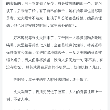
的表扬的，可不管她做了多少，总是被忽略的那一个。她习
惯了，后来结了婚，有了自己的孩子，她在婚姻里也是尽职
尽责。丈夫经常不着家，把孩子和公婆都丢给她，她虽有埋
怨，但也只能安排好时间，家里家外的忙活。
好不容易等到丈夫回来了，又带回一大群狐朋狗友吃吃
喝喝，家里被弄得乱七八糟，全都是呛鼻的烟味。林英还得
保持微笑和体面，忙进忙出地端盘子，一盘盘美味的菜肴被
端上桌子，男人们推杯换盏，没有人多问她一句“累不累，有
没有吃饭”。林英就蹲在厨房的小板凳上，随便扒拉了几口。
等啊等，屋子里的男人吵吵嚷嚷间，终于散了。
丈夫喝醉了，摇摇晃晃进了卧室，大大的身躯往床上一
倒，不省人事。