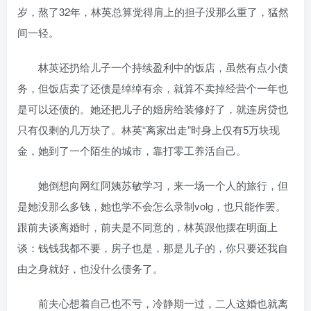
岁，熬了32年，林英总算觉得肩上的担子没那么重了，猛然
间一轻。
林英还扔给儿子一个持续盈利中的饭店，虽然有点小债
务，但饭店卖了还债是绰绰有余，就算不卖掉经营个一年也
是可以还债的。她还把儿子的婚房给装修好了，就连房贷也
只有仅剩的几万块了。林英“离家出走”时身上仅有5万块现
金，她到了一个陌生的城市，靠打零工养活自己。
她倒想向网红阿姨苏敏学习，来一场一个人的旅行，但
是她没那么多钱，她也学不会怎么录制volg，也只能作罢。
跟前夫谈离婚时，前夫是不同意的，林英跟他摆在明面上
谈：钱钱我都不要，房子也是，那是儿子的，你只要还我自
由之身就好，也没什么债务了。
前夫心想着自己也不亏，冷静期一过，二人这婚也就离