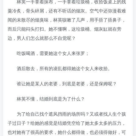
林英一手拿着抹布，一手拿着垃圾桶，收拾饭桌上的残
羹冷炙，骨头碎屑，还有不听话的烟灰。空气中还弥漫着难
闻的未散尽的烟臭味，林英咳嗽了几声，用手捂了捂鼻子，
而后只能闷头打扫。她不懂啊，这垃圾桶、烟灰缸就在旁
边，男人们怎么就那么不自觉呢？
吃饭喝酒，需要她这个女人来张罗；
酒后散去，所有的凌乱都得她这个女人来收拾。
谁让她是某人的老婆，到底是老婆，还是保姆呢？
林英不懂，结婚到底是为了什么？
为了给自己找个遮风挡雨的场所吗？又或者找人生个孩
子过日子？给她的感觉是结婚凭空给了她太多太多的压力，
也对她有了很高的要求，她什么都得做，也必须得做好，可