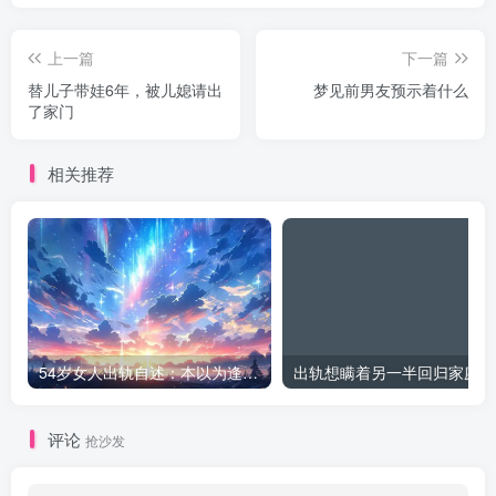
上一篇
下一篇
替儿子带娃6年，被儿媳请出
梦见前男友预示着什么
了家门
相关推荐
54岁女人出轨自述：本以为逢场作戏
出
评论
抢沙发