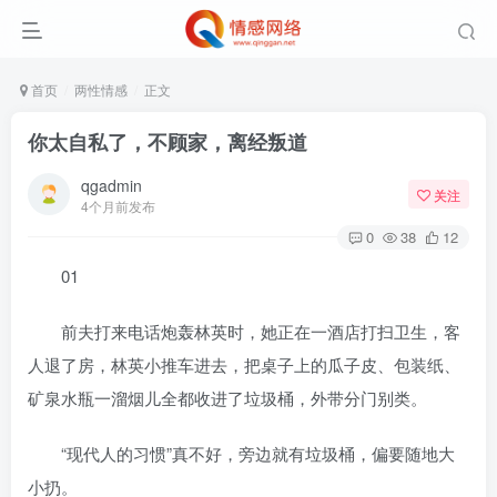
首页
两性情感
正文
你太自私了，不顾家，离经叛道
qgadmin
关注
4个月前发布
0
38
12
01
前夫打来电话炮轰林英时，她正在一酒店打扫卫生，客
人退了房，林英小推车进去，把桌子上的瓜子皮、包装纸、
矿泉水瓶一溜烟儿全都收进了垃圾桶，外带分门别类。
“现代人的习惯”真不好，旁边就有垃圾桶，偏要随地大
小扔。