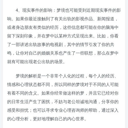
4、现实事件的影响：梦境也可能受到近期现实事件的影
响。如果你最近接触到了有关出轨的影视作品、新闻报道，
或者身边朋友有类似的经历，这些信息都可能在你的脑海中
留下深刻印象，并在梦中以某种方式呈现出来。比如，你看
了一部讲述出轨故事的电视剧，其中的情节引发了你的共
鸣，让你对自己的婚姻关系也产生了一些联想，那么在梦中
就有可能出现老公出轨的场景。
梦境的解析是一个非常个人化的过程，每个人的经历、
情感和心理状态都不同，所以同样的梦境对于不同的人可能
有着不同的含义。如果你经常做这样的梦，并且它已经对你
的日常生活产生了困扰，不妨与老公坦诚地沟通，分享你的
感受和担忧；也可以寻求专业心理咨询师的帮助，通过深入
的心理分析，更好地理解自己的内心世界。