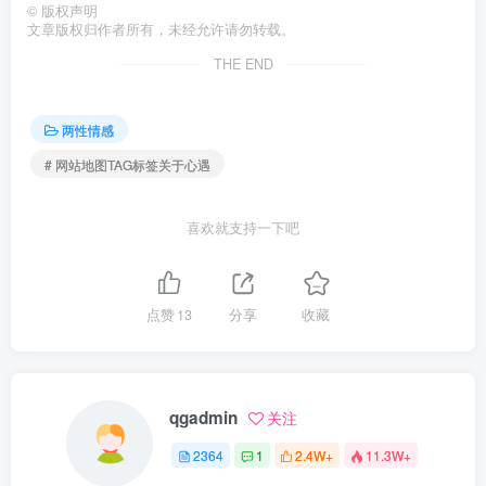
©
版权声明
文章版权归作者所有，未经允许请勿转载。
THE END
两性情感
# 网站地图TAG标签关于心遇
喜欢就支持一下吧
点赞
13
分享
收藏
qgadmin
关注
2364
1
2.4W+
11.3W+