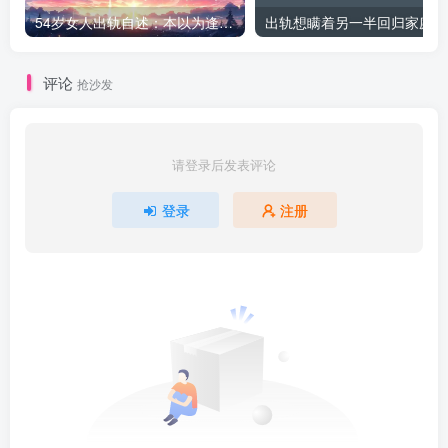
54岁女人出轨自述：本以为逢场作戏
出
评论
抢沙发
请登录后发表评论
登录
注册