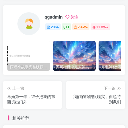
qgadmin
关注
2364
1
2.4W+
11.3W+
雨后小故事完整版原片动态图（图+文字解说版）
天网栏目中最人神共愤的一期《消失的夫妻》
上一篇
下一篇
再婚第一年，继子把我的东
我们的婚姻很现实，但也特
西扔出门外
别讽刺
相关推荐