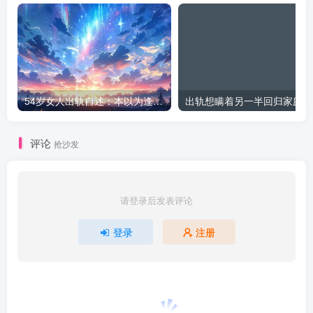
54岁女人出轨自述：本以为逢场作戏
出
评论
抢沙发
请登录后发表评论
登录
注册