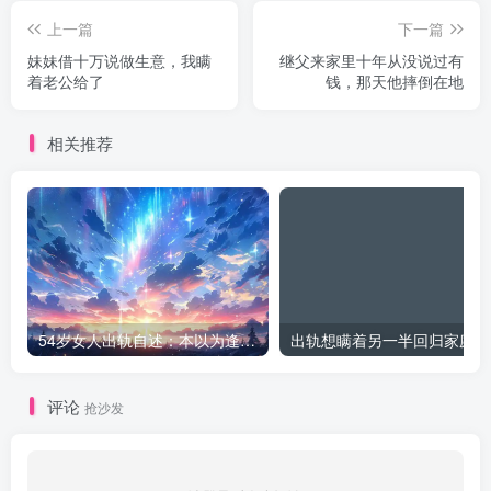
上一篇
下一篇
妹妹借十万说做生意，我瞒
继父来家里十年从没说过有
着老公给了
钱，那天他摔倒在地
相关推荐
54岁女人出轨自述：本以为逢场作戏
出
评论
抢沙发