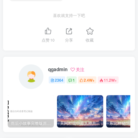
喜欢就支持一下吧
点赞
10
分享
收藏
qgadmin
关注
2364
1
2.4W+
11.2W+
雨后小故事完整版原片动态图（图+文字解说版）
天网栏目中最人神共愤的一期《消失的夫妻》