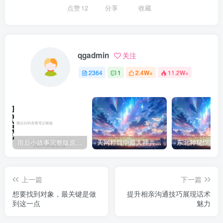
点赞
12
分享
收藏
qgadmin
关注
2364
1
2.4W+
11.2W+
雨后小故事完整版原片动态图（图+文字解说版）
天网栏目中最人神共愤的一期《消失的夫妻》
上一篇
下一篇
想要找到对象，最关键是做
提升相亲沟通技巧展现话术
到这一点
魅力