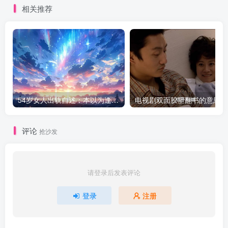
相关推荐
54岁女人出轨自述：本以为逢场作戏
电
评论
抢沙发
请登录后发表评论
登录
注册