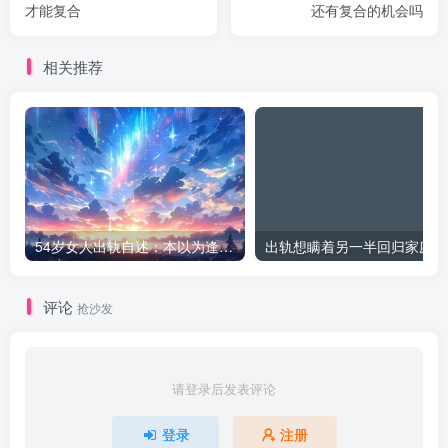
才能复合
还有复合的机会吗
相关推荐
54岁女人出轨自述：本以为逢场作戏
出
评论
抢沙发
请登录后发表评论
登录
注册