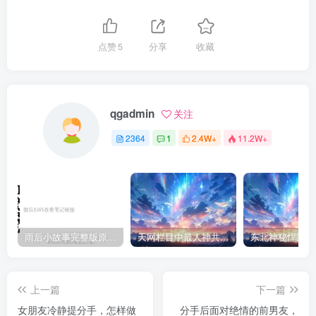
点赞
5
分享
收藏
qgadmin
关注
2364
1
2.4W+
11.2W+
雨后小故事完整版原片动态图（图+文字解说版）
天网栏目中最人神共愤的一期《消失的夫妻》
上一篇
下一篇
女朋友冷静提分手，怎样做
分手后面对绝情的前男友，