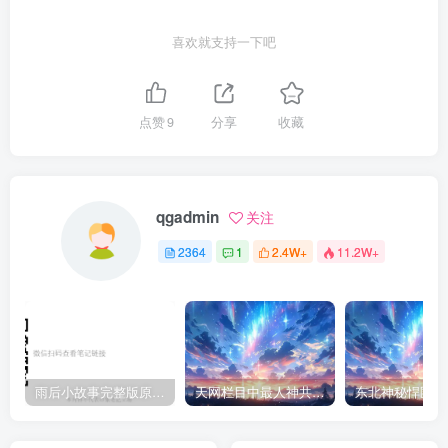
喜欢就支持一下吧
点赞
9
分享
收藏
qgadmin
关注
2364
1
2.4W+
11.2W+
雨后小故事完整版原片动态图（图+文字解说版）
天网栏目中最人神共愤的一期《消失的夫妻》