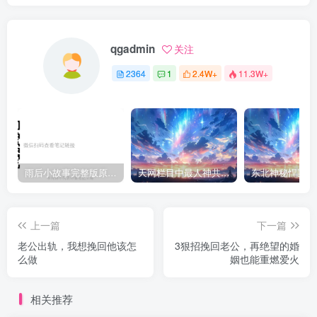
qgadmin
关注
2364
1
2.4W+
11.3W+
雨后小故事完整版原片动态图（图+文字解说版）
天网栏目中最人神共愤的一期《消失的夫妻》
上一篇
下一篇
老公出轨，我想挽回他该怎
3狠招挽回老公，再绝望的婚
么做
姻也能重燃爱火
相关推荐