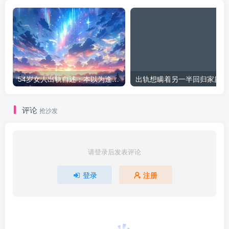
54岁女人出轨自述：本以为逢场作戏
出
评论
抢沙发
请登录后发表评论
登录
注册