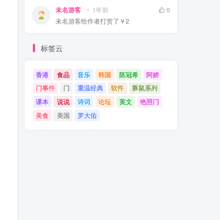
未名游客
1年前
0
未名游客
给作者打赏了
￥2
标签云
香港
食品
音乐
韩国
陈冠希
阿娇
门事件
门
重温经典
软件
豚鼠系列
课本
说说
诗词
论坛
英文
艳照门
美食
美国
罗大佑