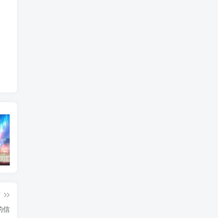
东北神秘悍匪“呼兰大侠”，名留江湖，从此消失人间！
鄂州幸福一家人事件139张图
陈冠希事件完整照片网盘百度云种子下载 陈冠希艳照门1300张图片全集 陈冠希艳照门全部图片观看
篇
的信