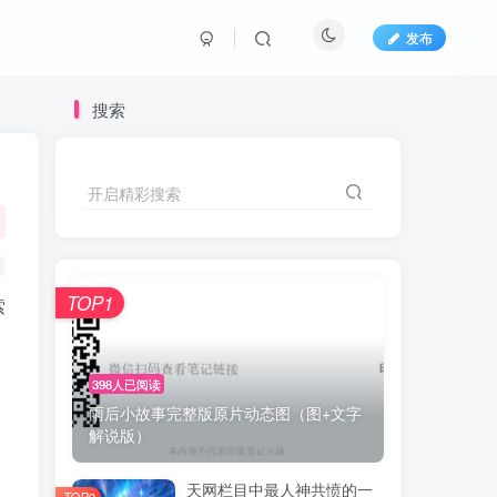
发布
搜索
开启精彩搜索
TOP1
索
398人已阅读
雨后小故事完整版原片动态图（图+文字
解说版）
天网栏目中最人神共愤的一
TOP2