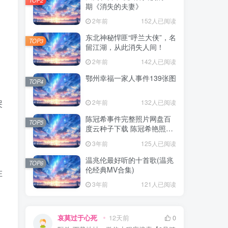
期《消失的夫妻》
2年前
152人已阅读
东北神秘悍匪“呼兰大侠”，名
TOP3
留江湖，从此消失人间！
2年前
142人已阅读
鄂州幸福一家人事件139张图
TOP4
哭
2年前
132人已阅读
陈冠希事件完整照片网盘百
TOP5
度云种子下载 陈冠希艳照门
1300张图片全集 陈冠希艳照
3年前
125人已阅读
门全部图片观看
温兆伦最好听的十首歌(温兆
TOP6
伦经典MV合集)
在
3年前
121人已阅读
哀莫过于心死
12天前
0