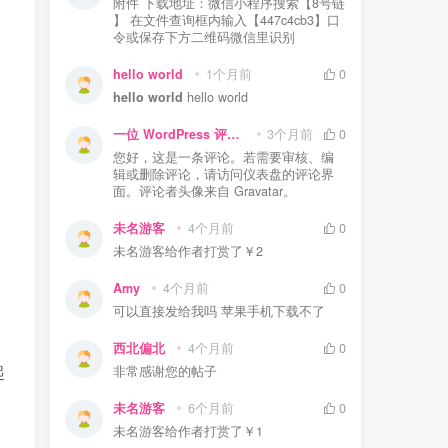
附件 下载地址：微信小程序搜索【8号链
】 在文件查询框内输入【447c4cb3】口
令或保存下方二维码微信里识别
hello world
1个月前
0
hello world
hello world
一位 WordPress 评论者
3个月前
0
您好，这是一条评论。若需要审核、编
辑或删除评论，请访问仪表盘的评论界
面。评论者头像来自 Gravatar。
未名游客
4个月前
0
未名游客
给作者打赏了
￥2
Amy
4个月前
0
可以直接发给我吗 苹果手机下载不了
西北偏北
4个月前
0
起
非常感谢您的帖子
未名游客
6个月前
0
未名游客
给作者打赏了
￥1