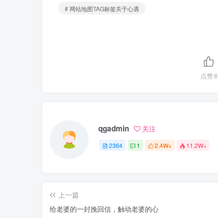
# 网站地图TAG标签关于心遇
点赞
8
qgadmin
关注
2364
1
2.4W+
11.2W+
上一篇
给老婆的一封挽回信，触动老婆的心