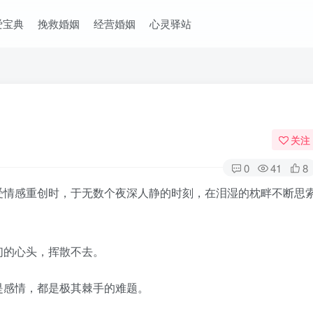
爱宝典
挽救婚姻
经营婚姻
心灵驿站
关注
0
41
8
情感重创时，于无数个夜深人静的时刻，在泪湿的枕畔不断思
的心头，挥散不去。
感情，都是极其棘手的难题。