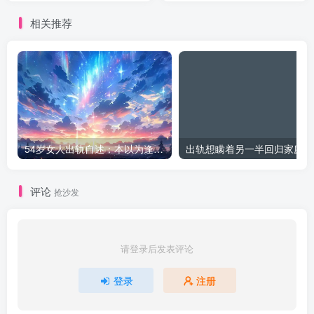
相关推荐
54岁女人出轨自述：本以为逢场作戏
出
评论
抢沙发
请登录后发表评论
登录
注册