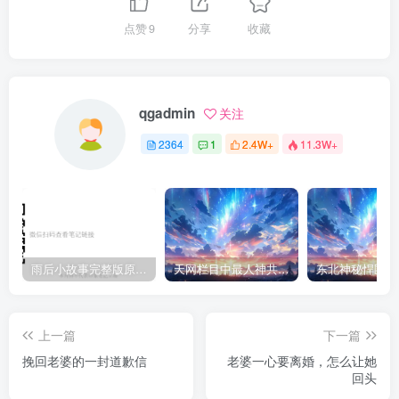
点赞
9
分享
收藏
qgadmin
关注
2364
1
2.4W+
11.3W+
雨后小故事完整版原片动态图（图+文字解说版）
天网栏目中最人神共愤的一期《消失的夫妻》
上一篇
下一篇
挽回老婆的一封道歉信
老婆一心要离婚，怎么让她
回头