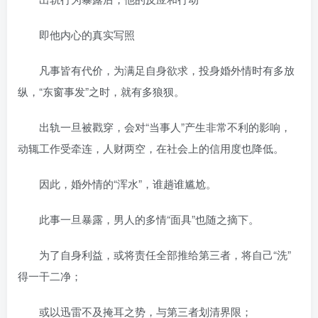
即他内心的真实写照
凡事皆有代价，为满足自身欲求，投身婚外情时有多放
纵，“东窗事发”之时，就有多狼狈。
出轨一旦被戳穿，会对“当事人”产生非常不利的影响，
动辄工作受牵连，人财两空，在社会上的信用度也降低。
因此，婚外情的“浑水”，谁趟谁尴尬。
此事一旦暴露，男人的多情“面具”也随之摘下。
为了自身利益，或将责任全部推给第三者，将自己“洗”
得一干二净；
或以迅雷不及掩耳之势，与第三者划清界限；