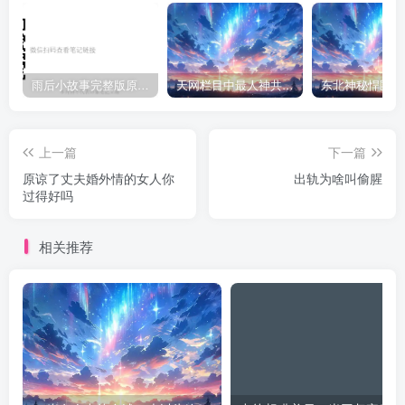
雨后小故事完整版原片动态图（图+文字解说版）
天网栏目中最人神共愤的一期《消失的夫妻》
上一篇
下一篇
原谅了丈夫婚外情的女人你
出轨为啥叫偷腥
过得好吗
相关推荐