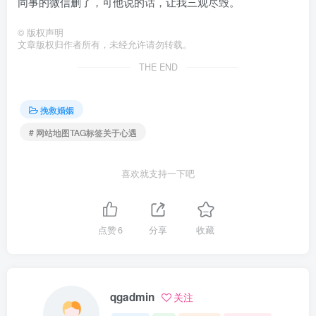
同事的微信删了，可他说的话，让我三观尽毁。
©
版权声明
文章版权归作者所有，未经允许请勿转载。
THE END
挽救婚姻
# 网站地图TAG标签关于心遇
喜欢就支持一下吧
点赞
6
分享
收藏
qgadmin
关注