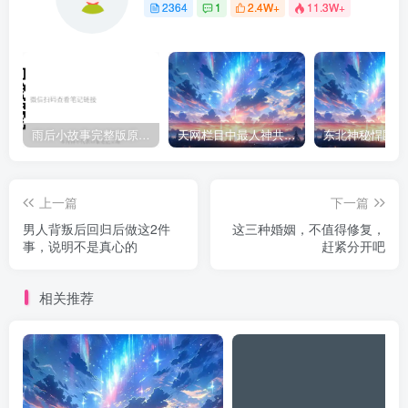
2364
1
2.4W+
11.3W+
雨后小故事完整版原片动态图（图+文字解说版）
天网栏目中最人神共愤的一期《消失的夫妻》
上一篇
下一篇
男人背叛后回归后做这2件
这三种婚姻，不值得修复，
事，说明不是真心的
赶紧分开吧
相关推荐