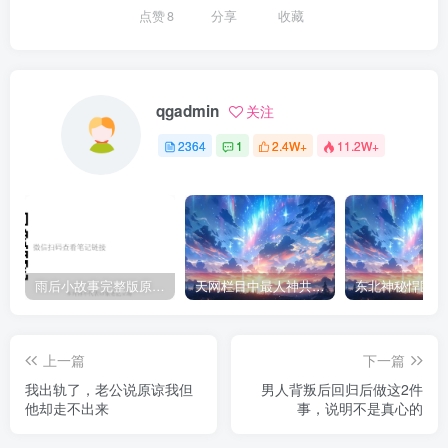
点赞
8
分享
收藏
qgadmin
关注
2364
1
2.4W+
11.2W+
雨后小故事完整版原片动态图（图+文字解说版）
天网栏目中最人神共愤的一期《消失的夫妻》
上一篇
下一篇
我出轨了，老公说原谅我但
男人背叛后回归后做这2件
他却走不出来
事，说明不是真心的