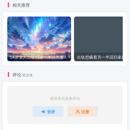
相关推荐
54岁女人出轨自述：本以为逢场作戏
出
评论
抢沙发
请登录后发表评论
登录
注册