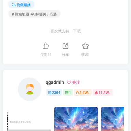
挽救婚姻
# 网站地图TAG标签关于心遇
喜欢就支持一下吧
点赞
11
分享
收藏
qgadmin
关注
2364
1
2.4W+
11.2W+