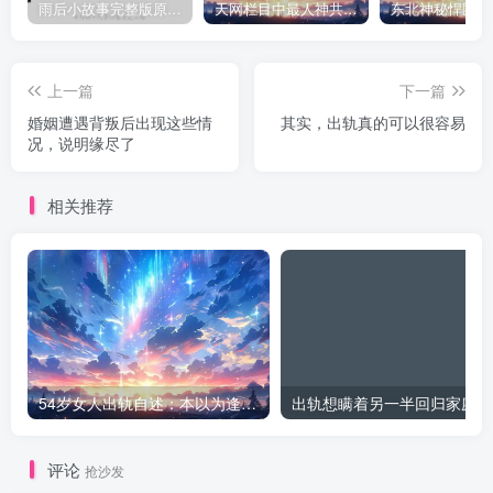
雨后小故事完整版原片动态图（图+文字解说版）
天网栏目中最人神共愤的一期《消失的夫妻》
上一篇
下一篇
婚姻遭遇背叛后出现这些情
其实，出轨真的可以很容易
况，说明缘尽了
相关推荐
54岁女人出轨自述：本以为逢场作戏
出
评论
抢沙发