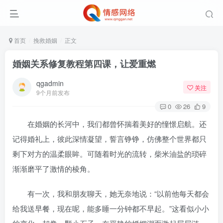
首页
挽救婚姻
正文
婚姻关系修复教程第四课，让爱重燃
qgadmin
关注
9个月前发布
0
26
9
在婚姻的长河中，我们都曾怀揣着美好的憧憬启航。还
记得婚礼上，彼此深情凝望，誓言铮铮，仿佛整个世界都只
剩下对方的温柔眼眸。可随着时光的流转，柴米油盐的琐碎
渐渐磨平了激情的棱角。
有一次，我和朋友聊天，她无奈地说：“以前他每天都会
给我送早餐，现在呢，能多睡一分钟都不早起。”这看似小小