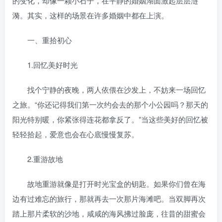
的变化，却像一颗小石子，在平静的婚姻湖面激起层层涟
漪。其实，这样的场景在许多婚姻中都在上演。
一、重拾初心
1.回忆美好时光
找个宁静的夜晚，两人依偎在沙发上，不妨来一场回忆
之旅。“你还记得我们第一次约会去的那个小公园吗？那天的
阳光特别暖，你紧张得连花都拿反了。”当这些美好的回忆被
轻轻拾起，爱意也会在心底慢慢复苏。
2.重游故地
故地重游就像是打开时光宝盒的钥匙。如果你们曾在海
边有过难忘的旅行，那就再去一次那片海滩吧。当双脚再次
踏上那片柔软的沙地，咸咸的海风拂过脸庞，往昔的甜蜜会