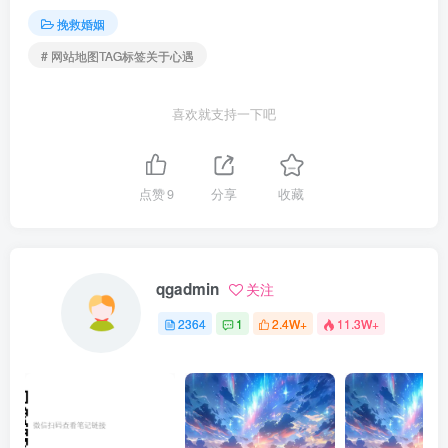
挽救婚姻
# 网站地图TAG标签关于心遇
喜欢就支持一下吧
点赞
9
分享
收藏
qgadmin
关注
2364
1
2.4W+
11.3W+