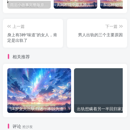
雨后小故事完整版原片动态图（图+文字解说版）
天网栏目中最人神共愤的一期《消失的夫妻》
上一篇
下一篇
身上有3种“味道”的女人，肯
男人出轨的三个主要原因
定是出轨了
相关推荐
54岁女人出轨自述：本以为逢场作戏
出
评论
抢沙发