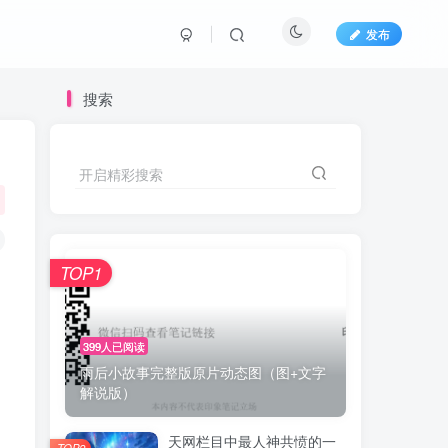
发布
搜索
开启精彩搜索
TOP1
399人已阅读
雨后小故事完整版原片动态图（图+文字
解说版）
天网栏目中最人神共愤的一
TOP2