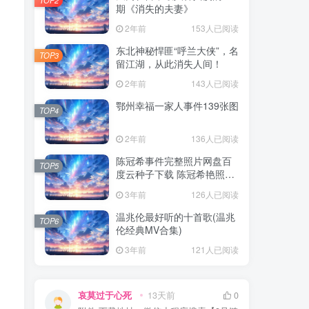
期《消失的夫妻》
2年前
153人已阅读
东北神秘悍匪“呼兰大侠”，名
TOP3
留江湖，从此消失人间！
2年前
143人已阅读
鄂州幸福一家人事件139张图
TOP4
2年前
136人已阅读
陈冠希事件完整照片网盘百
TOP5
度云种子下载 陈冠希艳照门
1300张图片全集 陈冠希艳照
3年前
126人已阅读
门全部图片观看
温兆伦最好听的十首歌(温兆
TOP6
伦经典MV合集)
3年前
121人已阅读
哀莫过于心死
13天前
0