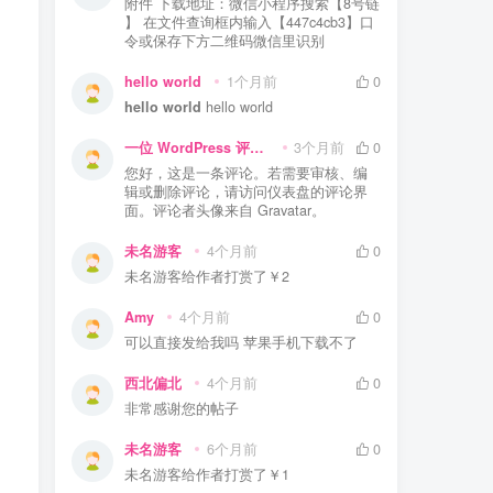
附件 下载地址：微信小程序搜索【8号链
】 在文件查询框内输入【447c4cb3】口
令或保存下方二维码微信里识别
hello world
1个月前
0
hello world
hello world
一位 WordPress 评论者
3个月前
0
您好，这是一条评论。若需要审核、编
辑或删除评论，请访问仪表盘的评论界
面。评论者头像来自 Gravatar。
未名游客
4个月前
0
未名游客
给作者打赏了
￥2
Amy
4个月前
0
可以直接发给我吗 苹果手机下载不了
西北偏北
4个月前
0
非常感谢您的帖子
未名游客
6个月前
0
未名游客
给作者打赏了
￥1