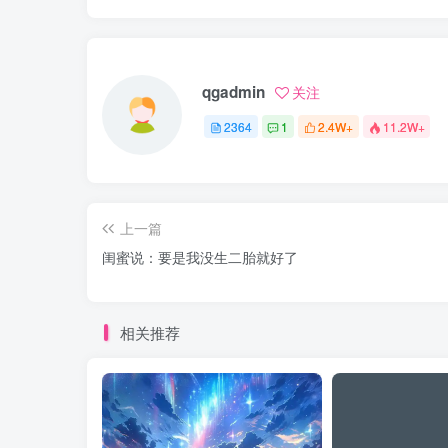
qgadmin
关注
2364
1
2.4W+
11.2W+
上一篇
闺蜜说：要是我没生二胎就好了
相关推荐