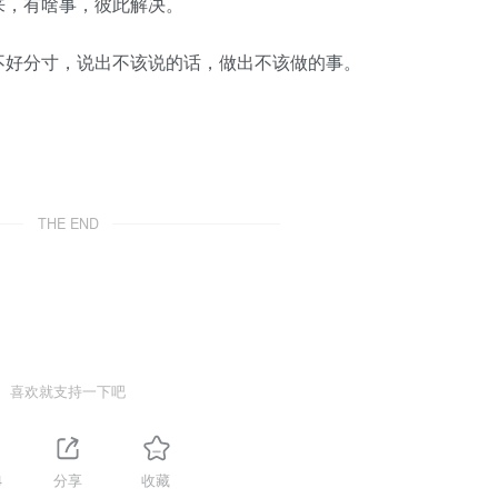
，有啥事，彼此解决。
好分寸，说出不该说的话，做出不该做的事。
THE END
喜欢就支持一下吧
4
分享
收藏