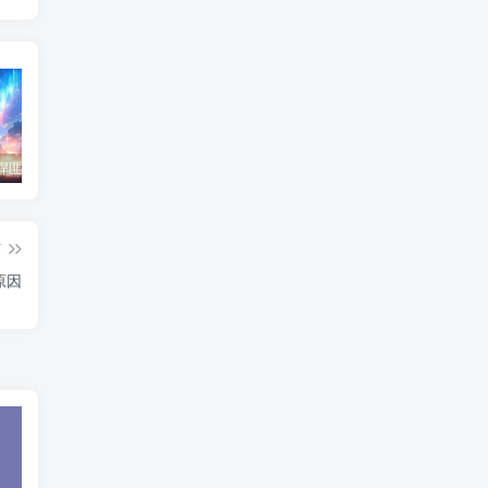
东北神秘悍匪“呼兰大侠”，名留江湖，从此消失人间！
鄂州幸福一家人事件139张图
陈冠希事件完整照片网盘百度云种子下载 陈冠希艳照门1300张图片全集 陈冠希艳照门全部图片观看
篇
原因