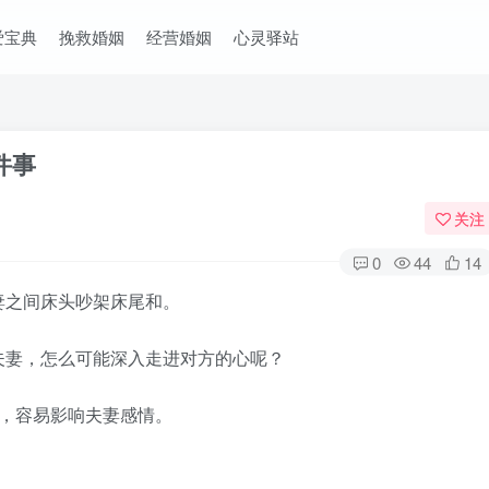
爱宝典
挽救婚姻
经营婚姻
心灵驿站
件事
关注
0
44
14
之间床头吵架床尾和。
妻，怎么可能深入走进对方的心呢？
，容易影响夫妻感情。