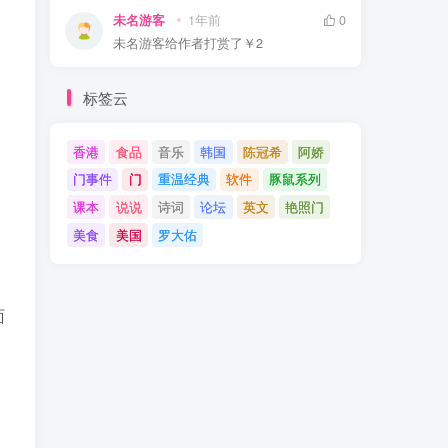
未名游客
1年前
0
未名游客
给作者打赏了
￥2
标签云
香港
食品
音乐
韩国
陈冠希
阿娇
门事件
门
重温经典
软件
豚鼠系列
课本
说说
诗词
论坛
英文
艳照门
美食
美国
罗大佑
面