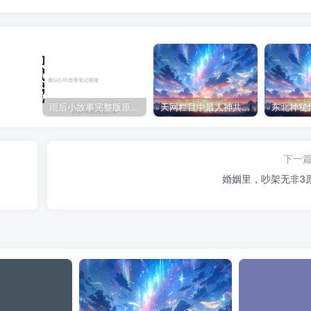
雨后小故事完整版原片动态图（图+文字解说版）
天网栏目中最人神共愤的一期《消失的夫妻》
下一
婚姻里，吵架无非3