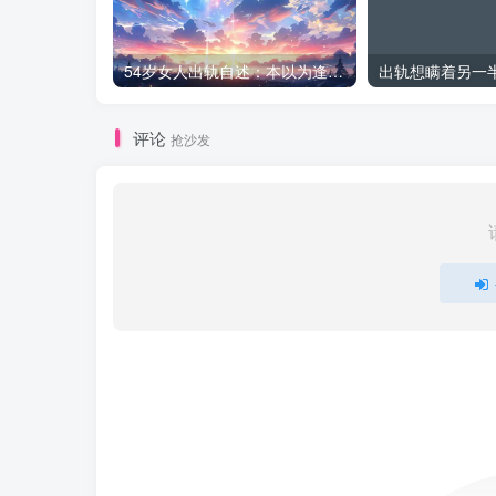
54岁女人出轨自述：本以为逢场作戏
评论
抢沙发