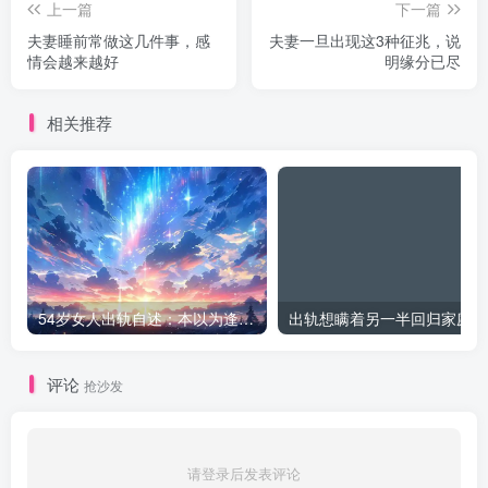
上一篇
下一篇
夫妻睡前常做这几件事，感
夫妻一旦出现这3种征兆，说
情会越来越好
明缘分已尽
相关推荐
54岁女人出轨自述：本以为逢场作戏
出
评论
抢沙发
请登录后发表评论