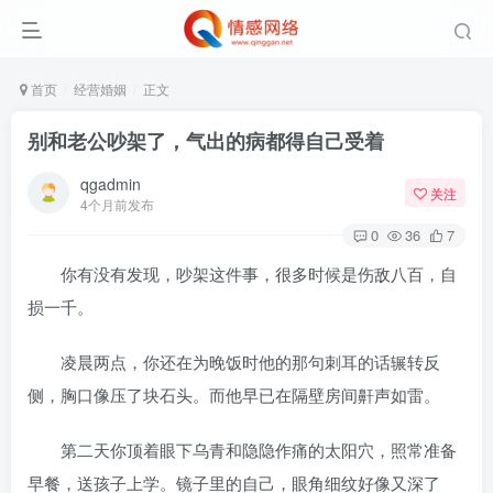
首页
经营婚姻
正文
别和老公吵架了，气出的病都得自己受着
qgadmin
关注
4个月前发布
0
36
7
你有没有发现，吵架这件事，很多时候是伤敌八百，自
损一千。
凌晨两点，你还在为晚饭时他的那句刺耳的话辗转反
侧，胸口像压了块石头。而他早已在隔壁房间鼾声如雷。
第二天你顶着眼下乌青和隐隐作痛的太阳穴，照常准备
早餐，送孩子上学。镜子里的自己，眼角细纹好像又深了