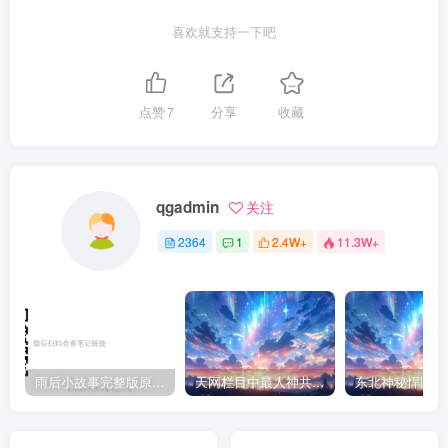
喜欢就支持一下吧
点赞
7
分享
收藏
qgadmin
关注
2364
1
2.4W+
11.3W+
雨后小故事完整版原片动态图（图+文字解说版）
天网栏目中最人神共愤的一期《消失的夫妻》