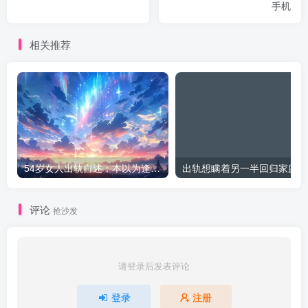
手机
相关推荐
54岁女人出轨自述：本以为逢场作戏
出
评论
抢沙发
请登录后发表评论
登录
注册