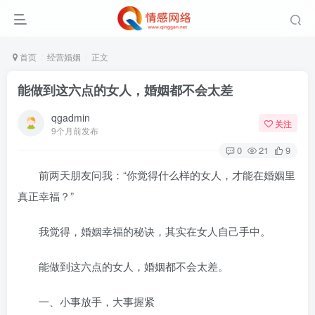
首页
经营婚姻
正文
能做到这六点的女人，婚姻都不会太差
qgadmin
关注
9个月前发布
0
21
9
前两天朋友问我：“你觉得什么样的女人，才能在婚姻里
真正幸福？”
我觉得，婚姻幸福的秘诀，其实在女人自己手中。
能做到这六点的女人，婚姻都不会太差。
一、小事放手，大事握紧