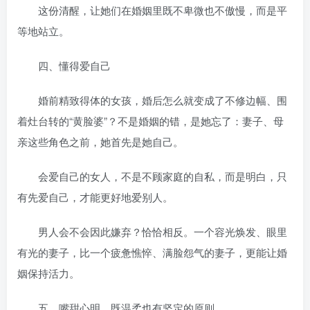
这份清醒，让她们在婚姻里既不卑微也不傲慢，而是平
等地站立。
四、懂得爱自己
婚前精致得体的女孩，婚后怎么就变成了不修边幅、围
着灶台转的“黄脸婆”？不是婚姻的错，是她忘了：妻子、母
亲这些角色之前，她首先是她自己。
会爱自己的女人，不是不顾家庭的自私，而是明白，只
有先爱自己，才能更好地爱别人。
男人会不会因此嫌弃？恰恰相反。一个容光焕发、眼里
有光的妻子，比一个疲惫憔悴、满脸怨气的妻子，更能让婚
姻保持活力。
五、嘴甜心明，既温柔也有坚定的原则