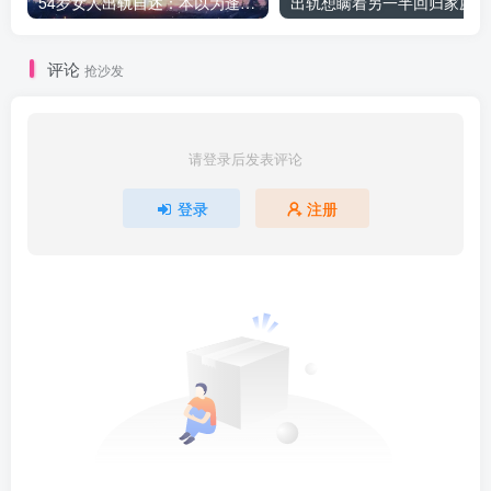
54岁女人出轨自述：本以为逢场作戏
出
评论
抢沙发
请登录后发表评论
登录
注册