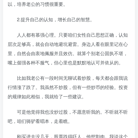
以，培养老公的习惯很重要。
2.提升自己的认知，增长自己的智慧。
人人都有慕强心理。只要咱们女性自己思想正确，认知
层次足够高，就会自动地避坑避雷。身边人看在眼里记在心
里，自然会由衷地佩服并且效仿。就算个别老公固执不堪，
嘴上倔强各种不服气，但心里也是默默地认可并依从的。
比如我老公有一段时间无聊试着炒股，每天都会跟我说
行情涨了跌了。我虽然不炒股，但有一些炒币的经验。投资
的规律如此相似，我就给了一些建议。
可是他觉得我也没炒过股，不愿意听我的。不听就不听
吧，咱们骑驴看唱本，走着瞧。
刚买进去没几天，股票跌得吓人，他想割肉。我说这个