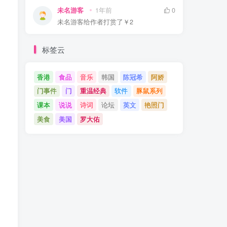
未名游客
1年前
0
未名游客
给作者打赏了
￥2
标签云
香港
食品
音乐
韩国
陈冠希
阿娇
门事件
门
重温经典
软件
豚鼠系列
课本
说说
诗词
论坛
英文
艳照门
美食
美国
罗大佑