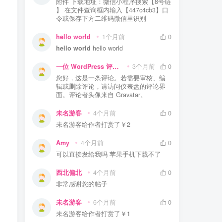
附件 下载地址：微信小程序搜索【8号链
】 在文件查询框内输入【447c4cb3】口
令或保存下方二维码微信里识别
hello world
1个月前
0
hello world
hello world
一位 WordPress 评论者
3个月前
0
您好，这是一条评论。若需要审核、编
辑或删除评论，请访问仪表盘的评论界
面。评论者头像来自 Gravatar。
未名游客
4个月前
0
未名游客
给作者打赏了
￥2
Amy
4个月前
0
可以直接发给我吗 苹果手机下载不了
西北偏北
4个月前
0
非常感谢您的帖子
未名游客
6个月前
0
未名游客
给作者打赏了
￥1