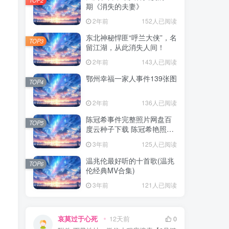
期《消失的夫妻》
2年前
152人已阅读
东北神秘悍匪“呼兰大侠”，名
TOP3
留江湖，从此消失人间！
2年前
143人已阅读
鄂州幸福一家人事件139张图
TOP4
2年前
136人已阅读
陈冠希事件完整照片网盘百
TOP5
度云种子下载 陈冠希艳照门
1300张图片全集 陈冠希艳照
3年前
125人已阅读
门全部图片观看
温兆伦最好听的十首歌(温兆
TOP6
伦经典MV合集)
3年前
121人已阅读
哀莫过于心死
12天前
0