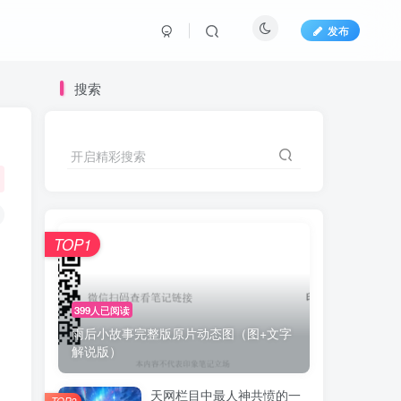
发布
搜索
开启精彩搜索
TOP1
399人已阅读
雨后小故事完整版原片动态图（图+文字
解说版）
天网栏目中最人神共愤的一
TOP2