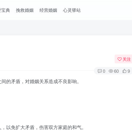
爱宝典
挽救婚姻
经营婚姻
心灵驿站
关注
0
60
9
间的矛盾，对婚姻关系造成不良影响。
，以免扩大矛盾，伤害双方家庭的和气。