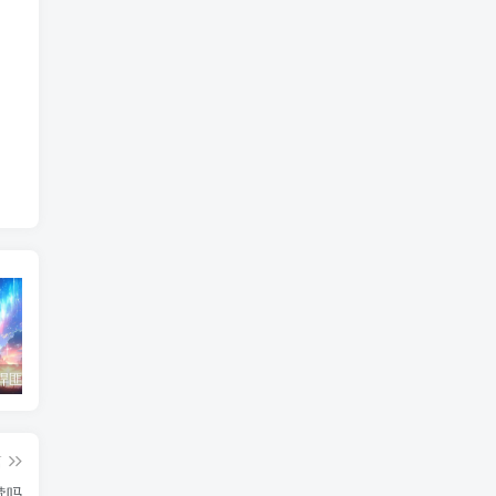
东北神秘悍匪“呼兰大侠”，名留江湖，从此消失人间！
鄂州幸福一家人事件139张图
陈冠希事件完整照片网盘百度云种子下载 陈冠希艳照门1300张图片全集 陈冠希艳照门全部图片观看
篇
续吗