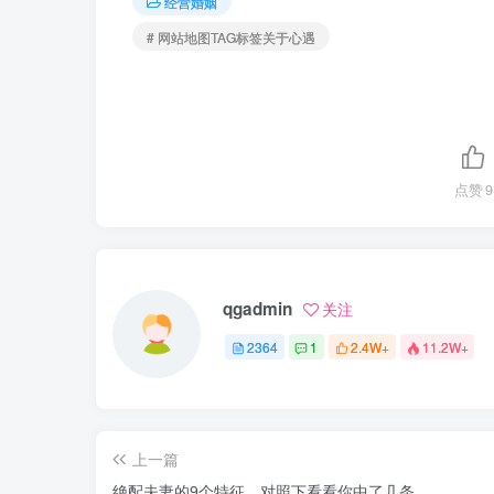
经营婚姻
# 网站地图TAG标签关于心遇
点赞
9
qgadmin
关注
2364
1
2.4W+
11.2W+
上一篇
绝配夫妻的9个特征，对照下看看你中了几条