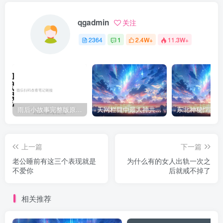
qgadmin
关注
2364
1
2.4W+
11.3W+
雨后小故事完整版原片动态图（图+文字解说版）
天网栏目中最人神共愤的一期《消失的夫妻》
上一篇
下一篇
老公睡前有这三个表现就是
为什么有的女人出轨一次之
不爱你
后就戒不掉了
相关推荐