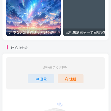
54岁女人出轨自述：本以为逢场作戏
出
评论
抢沙发
请登录后发表评论
登录
注册